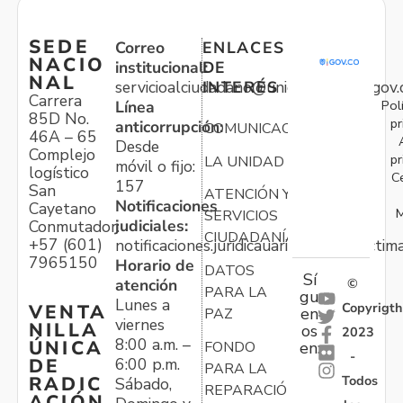
SEDE
Correo
ENLACES
NACIO
institucional:
DE
NAL
servicioalciudadano@unidadvictimas.gov.
INTERÉS
Carrera
Pol
Línea
85D No.
pr
anticorrupción:
COMUNICACIONES
46A – 65
Desde
Complejo
pr
LA UNIDAD
móvil o fijo:
logístico
C
157
San
ATENCIÓN Y
Notificaciones
Cayetano
M
SERVICIOS
judiciales:
Conmutador:
CIUDADANÍA
+57 (601)
notificaciones.juridicauariv@unidadvictim
7965150
Horario de
DATOS
Sí
atención
©
PARA LA
gu
Lunes a
Copyrigth
VENTA
en
PAZ
viernes
NILLA
os
2023
8:00 a.m. –
ÚNICA
FONDO
en:
-
6:00 p.m.
DE
PARA LA
Todos
RADIC
Sábado,
REPARACIÓN
ACIÓN