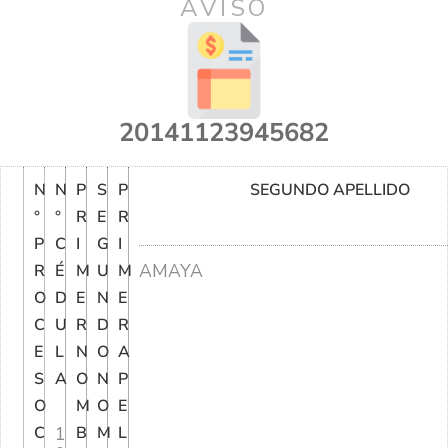
AVISO
20141123945682
N
N
P
S
P
SEGUNDO APELLIDO
°
°
R
E
R
P
C
I
G
I
AMAYA
R
É
M
U
M
O
D
E
N
E
C
U
R
D
R
E
L
N
O
A
S
A
O
N
P
O
M
O
E
C
1
B
M
L