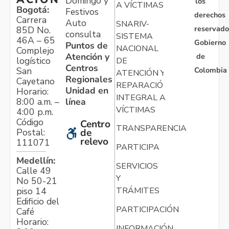
Domingo y
los
A VÍCTIMAS
Bogotá:
Festivos
derechos
Carrera
Auto
SNARIV-
reservado
85D No.
consulta
SISTEMA
46A – 65
Gobierno
Puntos de
NACIONAL
Complejo
Atención y
de
logístico
DE
Centros
Colombia
San
ATENCIÓN Y
Regionales
Cayetano
REPARACIÓN
Unidad en
Horario:
INTEGRAL A
línea
8:00 a.m. –
VÍCTIMAS
4:00 p.m.
Código
Centro
TRANSPARENCIA
Postal:
de
relevo
111071
PARTICIPA
Medellín:
SERVICIOS
Calle 49
Y
No 50-21
TRÁMITES
piso 14
Edificio del
PARTICIPACIÓN
Café
Horario:
INFORMACIÓN