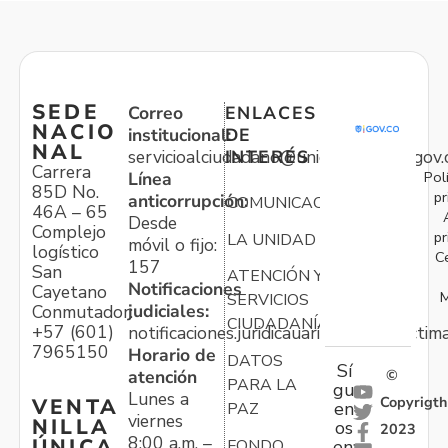
SEDE
Correo
ENLACES
NACIO
institucional:
DE
NAL
servicioalciudadano@unidadvictimas.gov.
INTERÉS
Carrera
Pol
Línea
85D No.
pr
anticorrupción:
COMUNICACIONES
46A – 65
Desde
Complejo
pr
LA UNIDAD
móvil o fijo:
logístico
C
157
San
ATENCIÓN Y
Notificaciones
Cayetano
M
SERVICIOS
judiciales:
Conmutador:
CIUDADANÍA
+57 (601)
notificaciones.juridicauariv@unidadvictim
7965150
Horario de
DATOS
Sí
atención
©
PARA LA
gu
Lunes a
Copyrigth
VENTA
en
PAZ
viernes
NILLA
os
2023
8:00 a.m. –
ÚNICA
FONDO
en: