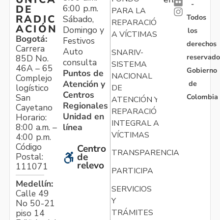
-
6:00 p.m.
DE
PARA LA
Todos
RADIC
Sábado,
REPARACIÓN
ACIÓN
Domingo y
los
A VÍCTIMAS
Bogotá:
Festivos
derechos
Carrera
Auto
SNARIV-
reservado
85D No.
consulta
SISTEMA
46A – 65
Gobierno
Puntos de
NACIONAL
Complejo
Atención y
de
logístico
DE
Centros
Colombia
San
ATENCIÓN Y
Regionales
Cayetano
REPARACIÓN
Unidad en
Horario:
INTEGRAL A
línea
8:00 a.m. –
VÍCTIMAS
4:00 p.m.
Código
Centro
TRANSPARENCIA
Postal:
de
relevo
111071
PARTICIPA
Medellín:
SERVICIOS
Calle 49
Y
No 50-21
TRÁMITES
piso 14