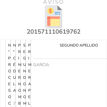
AVISO
201571110619762
N
N
P
S
P
SEGUNDO APELLIDO
°
°
R
E
R
P
C
I
G
I
GARCIA
R
É
M
U
M
O
D
E
N
E
C
U
R
D
R
E
L
N
O
A
S
A
O
N
P
O
M
O
E
C
7
B
M
L