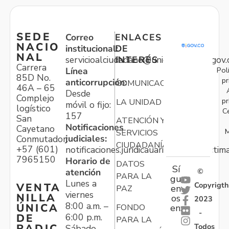
SEDE
Correo
ENLACES
NACIO
institucional:
DE
NAL
servicioalciudadano@unidadvictimas.gov.
INTERÉS
Carrera
Pol
Línea
85D No.
pr
anticorrupción:
COMUNICACIONES
46A – 65
Desde
Complejo
pr
LA UNIDAD
móvil o fijo:
logístico
C
157
San
ATENCIÓN Y
Notificaciones
Cayetano
M
SERVICIOS
judiciales:
Conmutador:
CIUDADANÍA
+57 (601)
notificaciones.juridicauariv@unidadvictim
7965150
Horario de
DATOS
Sí
atención
©
PARA LA
gu
Lunes a
Copyrigth
VENTA
en
PAZ
viernes
NILLA
os
2023
8:00 a.m. –
ÚNICA
FONDO
en:
-
6:00 p.m.
DE
PARA LA
Todos
RADIC
Sábado,