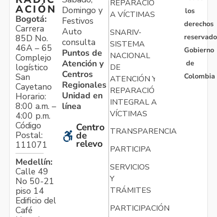
REPARACIÓN
ACIÓN
Domingo y
los
A VÍCTIMAS
Bogotá:
Festivos
derechos
Carrera
Auto
SNARIV-
reservado
85D No.
consulta
SISTEMA
46A – 65
Gobierno
Puntos de
NACIONAL
Complejo
Atención y
de
logístico
DE
Centros
Colombia
San
ATENCIÓN Y
Regionales
Cayetano
REPARACIÓN
Unidad en
Horario:
INTEGRAL A
línea
8:00 a.m. –
VÍCTIMAS
4:00 p.m.
Código
Centro
TRANSPARENCIA
Postal:
de
relevo
111071
PARTICIPA
Medellín:
SERVICIOS
Calle 49
Y
No 50-21
TRÁMITES
piso 14
Edificio del
PARTICIPACIÓN
Café