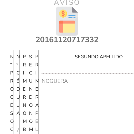
AVISO
20161120717332
N
N
P
S
P
SEGUNDO APELLIDO
°
°
R
E
R
P
C
I
G
I
NOGUERA
R
É
M
U
M
O
D
E
N
E
C
U
R
D
R
E
L
N
O
A
S
A
O
N
P
O
M
O
E
C
7
B
M
L