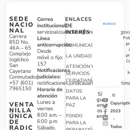
SEDE
Correo
ENLACES
NACIO
institucional:
DE
NAL
servicioalciudadano@unidadvictimas.gov.
INTERÉS
Carrera
Pol
Línea
85D No.
pr
anticorrupción:
COMUNICACIONES
46A – 65
Desde
Complejo
pr
LA UNIDAD
móvil o fijo:
logístico
C
157
San
ATENCIÓN Y
Notificaciones
Cayetano
M
SERVICIOS
judiciales:
Conmutador:
CIUDADANÍA
+57 (601)
notificaciones.juridicauariv@unidadvictim
7965150
Horario de
DATOS
Sí
atención
©
PARA LA
gu
Lunes a
Copyrigth
VENTA
en
PAZ
viernes
NILLA
os
2023
8:00 a.m. –
ÚNICA
FONDO
en:
-
6:00 p.m.
DE
PARA LA
Todos
RADIC
Sábado,
REPARACIÓN