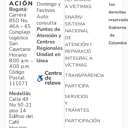
ACIÓN
Domingo y
los
A VÍCTIMAS
Bogotá:
Festivos
derechos
Carrera
Auto
SNARIV-
reservado
85D No.
consulta
SISTEMA
46A – 65
Gobierno
Puntos de
NACIONAL
Complejo
Atención y
de
logístico
DE
Centros
Colombia
San
ATENCIÓN Y
Regionales
Cayetano
REPARACIÓN
Unidad en
Horario:
INTEGRAL A
línea
8:00 a.m. –
VÍCTIMAS
4:00 p.m.
Código
Centro
TRANSPARENCIA
Postal:
de
relevo
111071
PARTICIPA
Medellín:
SERVICIOS
Calle 49
Y
No 50-21
TRÁMITES
piso 14
Edificio del
PARTICIPACIÓN
Café
Horario: