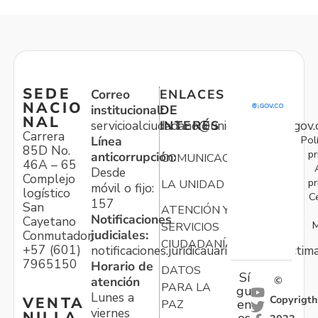
SEDE
Correo
ENLACES
NACIO
institucional:
DE
NAL
servicioalciudadano@unidadvictimas.gov.
INTERÉS
Carrera
Pol
Línea
85D No.
pr
anticorrupción:
COMUNICACIONES
46A – 65
Desde
Complejo
pr
LA UNIDAD
móvil o fijo:
logístico
C
157
San
ATENCIÓN Y
Notificaciones
Cayetano
M
SERVICIOS
judiciales:
Conmutador:
CIUDADANÍA
+57 (601)
notificaciones.juridicauariv@unidadvictim
7965150
Horario de
DATOS
Sí
atención
©
PARA LA
gu
Lunes a
Copyrigth
VENTA
en
PAZ
viernes
NILLA
os