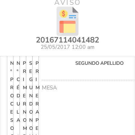
AVISO
20167114041482
25/05/2017 12:00 am
N
N
P
S
P
SEGUNDO APELLIDO
°
°
R
E
R
P
C
I
G
I
MESA
R
É
M
U
M
O
D
E
N
E
C
U
R
D
R
E
L
N
O
A
S
A
O
N
P
O
M
O
E