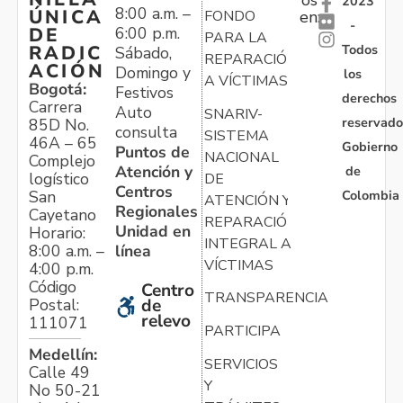
2023
8:00 a.m. –
ÚNICA
FONDO
en:
-
6:00 p.m.
DE
PARA LA
Todos
RADIC
Sábado,
REPARACIÓN
ACIÓN
Domingo y
los
A VÍCTIMAS
Bogotá:
Festivos
derechos
Carrera
Auto
SNARIV-
reservado
85D No.
consulta
SISTEMA
46A – 65
Gobierno
Puntos de
NACIONAL
Complejo
Atención y
de
logístico
DE
Centros
Colombia
San
ATENCIÓN Y
Regionales
Cayetano
REPARACIÓN
Unidad en
Horario:
INTEGRAL A
línea
8:00 a.m. –
VÍCTIMAS
4:00 p.m.
Código
Centro
TRANSPARENCIA
Postal:
de
relevo
111071
PARTICIPA
Medellín:
SERVICIOS
Calle 49
Y
No 50-21