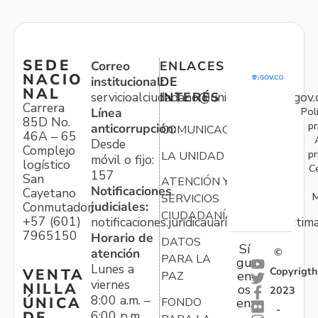
SEDE
Correo
ENLACES
NACIO
institucional:
DE
NAL
servicioalciudadano@unidadvictimas.gov.
INTERÉS
Carrera
Pol
Línea
85D No.
pr
anticorrupción:
COMUNICACIONES
46A – 65
Desde
Complejo
pr
LA UNIDAD
móvil o fijo:
logístico
C
157
San
ATENCIÓN Y
Notificaciones
Cayetano
M
SERVICIOS
judiciales:
Conmutador:
CIUDADANÍA
+57 (601)
notificaciones.juridicauariv@unidadvictim
7965150
Horario de
DATOS
Sí
atención
©
PARA LA
gu
Lunes a
Copyrigth
VENTA
en
PAZ
viernes
NILLA
os
2023
8:00 a.m. –
ÚNICA
FONDO
en:
-
6:00 p.m.
DE