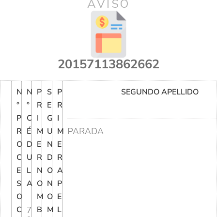
AVISO
20157113862662
N
N
P
S
P
SEGUNDO APELLIDO
°
°
R
E
R
P
C
I
G
I
PARADA
R
É
M
U
M
O
D
E
N
E
C
U
R
D
R
E
L
N
O
A
S
A
O
N
P
O
M
O
E
C
7
B
M
L