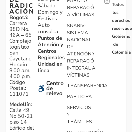
PARA LA
Todos
RADIC
Sábado,
REPARACIÓN
ACIÓN
Domingo y
los
A VÍCTIMAS
Bogotá:
Festivos
derechos
Carrera
Auto
SNARIV-
reservado
85D No.
consulta
SISTEMA
46A – 65
Gobierno
Puntos de
NACIONAL
Complejo
Atención y
de
logístico
DE
Centros
Colombia
San
ATENCIÓN Y
Regionales
Cayetano
REPARACIÓN
Unidad en
Horario:
INTEGRAL A
línea
8:00 a.m. –
VÍCTIMAS
4:00 p.m.
Código
Centro
TRANSPARENCIA
Postal:
de
relevo
111071
PARTICIPA
Medellín:
SERVICIOS
Calle 49
Y
No 50-21
TRÁMITES
piso 14
Edificio del