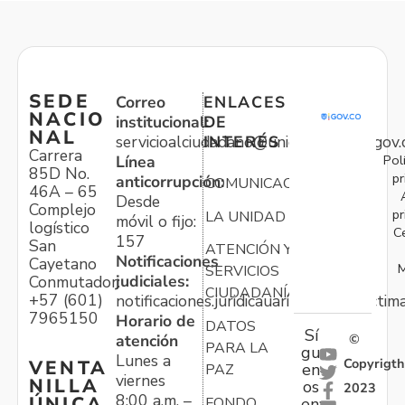
SEDE
Correo
ENLACES
NACIO
institucional:
DE
NAL
servicioalciudadano@unidadvictimas.gov.
INTERÉS
Carrera
Pol
Línea
85D No.
pr
anticorrupción:
COMUNICACIONES
46A – 65
Desde
Complejo
pr
LA UNIDAD
móvil o fijo:
logístico
C
157
San
ATENCIÓN Y
Notificaciones
Cayetano
M
SERVICIOS
judiciales:
Conmutador:
CIUDADANÍA
+57 (601)
notificaciones.juridicauariv@unidadvictim
7965150
Horario de
DATOS
Sí
atención
©
PARA LA
gu
Lunes a
Copyrigth
VENTA
en
PAZ
viernes
NILLA
os
2023
8:00 a.m. –
ÚNICA
FONDO
en: