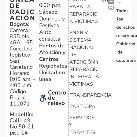
-
6:00 p.m.
DE
PARA LA
Todos
RADIC
Sábado,
REPARACIÓN
ACIÓN
Domingo y
los
A VÍCTIMAS
Bogotá:
Festivos
derechos
Carrera
Auto
SNARIV-
reservado
85D No.
consulta
SISTEMA
46A – 65
Gobierno
Puntos de
NACIONAL
Complejo
Atención y
de
logístico
DE
Centros
Colombia
San
ATENCIÓN Y
Regionales
Cayetano
REPARACIÓN
Unidad en
Horario:
INTEGRAL A
línea
8:00 a.m. –
VÍCTIMAS
4:00 p.m.
Código
Centro
TRANSPARENCIA
Postal:
de
relevo
111071
PARTICIPA
Medellín:
SERVICIOS
Calle 49
Y
No 50-21
TRÁMITES
piso 14