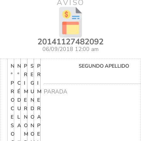
AVISO
20141127482092
06/09/2018 12:00 am
N
N
P
S
P
SEGUNDO APELLIDO
°
°
R
E
R
P
C
I
G
I
PARADA
R
É
M
U
M
O
D
E
N
E
C
U
R
D
R
E
L
N
O
A
S
A
O
N
P
O
M
O
E