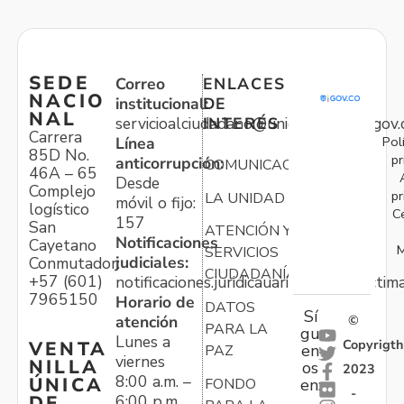
SEDE
Correo
ENLACES
NACIO
institucional:
DE
NAL
servicioalciudadano@unidadvictimas.gov.
INTERÉS
Carrera
Pol
Línea
85D No.
pr
anticorrupción:
COMUNICACIONES
46A – 65
Desde
Complejo
pr
LA UNIDAD
móvil o fijo:
logístico
C
157
San
ATENCIÓN Y
Notificaciones
Cayetano
M
SERVICIOS
judiciales:
Conmutador:
CIUDADANÍA
+57 (601)
notificaciones.juridicauariv@unidadvictim
7965150
Horario de
DATOS
Sí
atención
©
PARA LA
gu
Lunes a
Copyrigth
VENTA
en
PAZ
viernes
NILLA
os
2023
8:00 a.m. –
ÚNICA
FONDO
en:
-
6:00 p.m.
DE