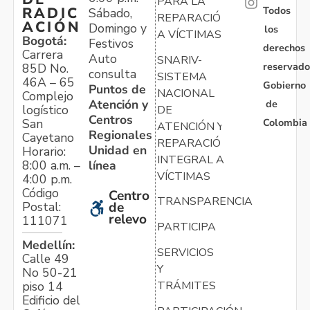
PARA LA
Todos
RADIC
Sábado,
REPARACIÓN
ACIÓN
Domingo y
los
A VÍCTIMAS
Bogotá:
Festivos
derechos
Carrera
Auto
SNARIV-
reservado
85D No.
consulta
SISTEMA
46A – 65
Gobierno
Puntos de
NACIONAL
Complejo
Atención y
de
logístico
DE
Centros
Colombia
San
ATENCIÓN Y
Regionales
Cayetano
REPARACIÓN
Unidad en
Horario:
INTEGRAL A
línea
8:00 a.m. –
VÍCTIMAS
4:00 p.m.
Código
Centro
TRANSPARENCIA
Postal:
de
relevo
111071
PARTICIPA
Medellín:
SERVICIOS
Calle 49
Y
No 50-21
TRÁMITES
piso 14
Edificio del