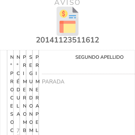
AVISO
20141123511612
N
N
P
S
P
SEGUNDO APELLIDO
°
°
R
E
R
P
C
I
G
I
PARADA
R
É
M
U
M
O
D
E
N
E
C
U
R
D
R
E
L
N
O
A
S
A
O
N
P
O
M
O
E
C
7
B
M
L