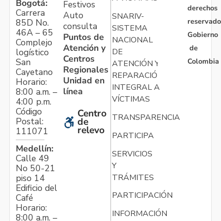
Bogotá:
Festivos
derechos
Carrera
Auto
SNARIV-
reservado
85D No.
consulta
SISTEMA
46A – 65
Gobierno
Puntos de
NACIONAL
Complejo
Atención y
de
logístico
DE
Centros
Colombia
San
ATENCIÓN Y
Regionales
Cayetano
REPARACIÓN
Unidad en
Horario:
INTEGRAL A
línea
8:00 a.m. –
VÍCTIMAS
4:00 p.m.
Código
Centro
TRANSPARENCIA
Postal:
de
relevo
111071
PARTICIPA
Medellín:
SERVICIOS
Calle 49
Y
No 50-21
TRÁMITES
piso 14
Edificio del
PARTICIPACIÓN
Café
Horario:
INFORMACIÓN
8:00 a.m. –