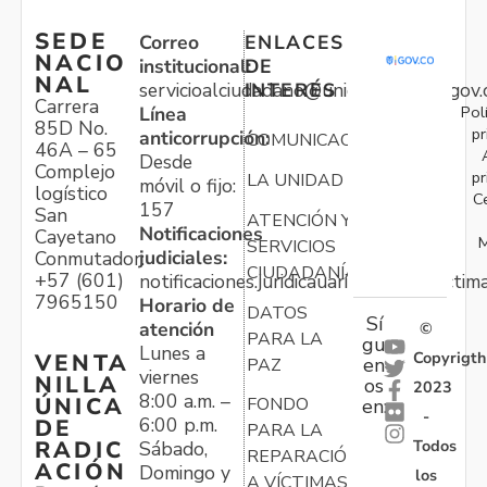
SEDE
Correo
ENLACES
NACIO
institucional:
DE
NAL
servicioalciudadano@unidadvictimas.gov.
INTERÉS
Carrera
Pol
Línea
85D No.
pr
anticorrupción:
COMUNICACIONES
46A – 65
Desde
Complejo
pr
LA UNIDAD
móvil o fijo:
logístico
C
157
San
ATENCIÓN Y
Notificaciones
Cayetano
M
SERVICIOS
judiciales:
Conmutador:
CIUDADANÍA
+57 (601)
notificaciones.juridicauariv@unidadvictim
7965150
Horario de
DATOS
Sí
atención
©
PARA LA
gu
Lunes a
Copyrigth
VENTA
en
PAZ
viernes
NILLA
os
2023
8:00 a.m. –
ÚNICA
FONDO
en:
-
6:00 p.m.
DE
PARA LA
Todos
RADIC
Sábado,
REPARACIÓN
ACIÓN
Domingo y
los
A VÍCTIMAS