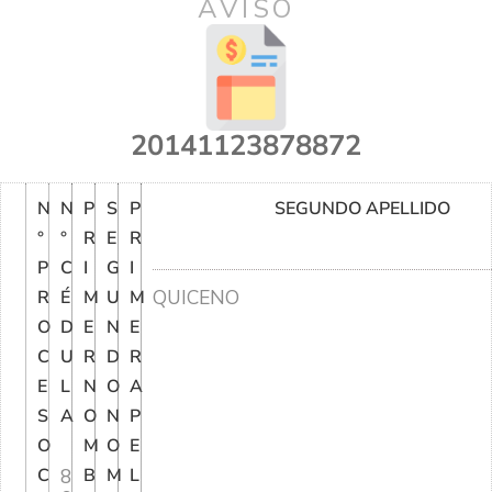
AVISO
20141123878872
N
N
P
S
P
SEGUNDO APELLIDO
°
°
R
E
R
P
C
I
G
I
QUICENO
R
É
M
U
M
O
D
E
N
E
C
U
R
D
R
E
L
N
O
A
S
A
O
N
P
O
M
O
E
C
8
B
M
L