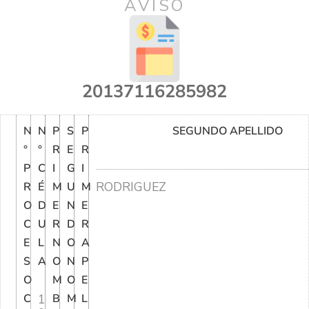
AVISO
20137116285982
N
N
P
S
P
SEGUNDO APELLIDO
°
°
R
E
R
P
C
I
G
I
RODRIGUEZ
R
É
M
U
M
O
D
E
N
E
C
U
R
D
R
E
L
N
O
A
S
A
O
N
P
O
M
O
E
C
1
B
M
L