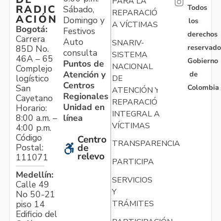
PARA LA
Todos
RADIC
Sábado,
REPARACIÓN
ACIÓN
Domingo y
los
A VÍCTIMAS
Bogotá:
Festivos
derechos
Carrera
Auto
SNARIV-
reservado
85D No.
consulta
SISTEMA
46A – 65
Gobierno
Puntos de
NACIONAL
Complejo
Atención y
de
logístico
DE
Centros
Colombia
San
ATENCIÓN Y
Regionales
Cayetano
REPARACIÓN
Unidad en
Horario:
INTEGRAL A
línea
8:00 a.m. –
VÍCTIMAS
4:00 p.m.
Código
Centro
TRANSPARENCIA
Postal:
de
relevo
111071
PARTICIPA
Medellín:
SERVICIOS
Calle 49
Y
No 50-21
TRÁMITES
piso 14
Edificio del