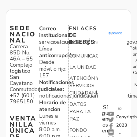
SEDE
Correo
ENLACES
NACIO
institucional:
DE
NAL
servicioalciudadano@unidadvictimas.gov.
INTERÉS
Carrera
Pol
Línea
85D No.
pr
anticorrupción:
COMUNICACIONES
46A – 65
Desde
Complejo
pr
LA UNIDAD
móvil o fijo:
logístico
C
157
San
ATENCIÓN Y
Notificaciones
Cayetano
M
SERVICIOS
judiciales:
Conmutador:
CIUDADANÍA
+57 (601)
notificaciones.juridicauariv@unidadvictim
7965150
Horario de
DATOS
Sí
atención
©
PARA LA
gu
Lunes a
Copyrigth
VENTA
en
PAZ
viernes
NILLA
os
2023
8:00 a.m. –
ÚNICA
FONDO
en:
-
6:00 p.m.
DE