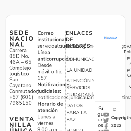
SEDE
Correo
ENLACES
NACIO
institucional:
DE
NAL
servicioalciudadano@unidadvictimas.gov.
INTERÉS
Carrera
Pol
Línea
85D No.
pr
anticorrupción:
COMUNICACIONES
46A – 65
Desde
Complejo
pr
LA UNIDAD
móvil o fijo:
logístico
C
157
San
ATENCIÓN Y
Notificaciones
Cayetano
M
SERVICIOS
judiciales:
Conmutador:
CIUDADANÍA
+57 (601)
notificaciones.juridicauariv@unidadvictim
7965150
Horario de
DATOS
Sí
atención
©
PARA LA
gu
Lunes a
Copyrigth
VENTA
en
PAZ
viernes
NILLA
os
2023
8:00 a.m. –
ÚNICA
FONDO
en: