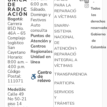
-
6:00 p.m.
DE
PARA LA
Todos
RADIC
Sábado,
REPARACIÓN
ACIÓN
Domingo y
los
A VÍCTIMAS
Bogotá:
Festivos
derechos
Carrera
Auto
SNARIV-
reservado
85D No.
consulta
SISTEMA
46A – 65
Gobierno
Puntos de
NACIONAL
Complejo
Atención y
de
logístico
DE
Centros
Colombia
San
ATENCIÓN Y
Regionales
Cayetano
REPARACIÓN
Unidad en
Horario:
INTEGRAL A
línea
8:00 a.m. –
VÍCTIMAS
4:00 p.m.
Código
Centro
TRANSPARENCIA
Postal:
de
relevo
111071
PARTICIPA
Medellín:
SERVICIOS
Calle 49
Y
No 50-21
TRÁMITES
piso 14