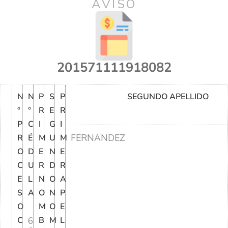
AVISO
201571111918082
N
N
P
S
P
SEGUNDO APELLIDO
°
°
R
E
R
P
C
I
G
I
FERNANDEZ
R
É
M
U
M
O
D
E
N
E
C
U
R
D
R
E
L
N
O
A
S
A
O
N
P
O
M
O
E
C
6
B
M
L