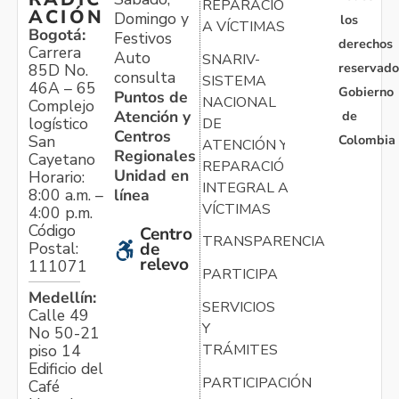
REPARACIÓN
ACIÓN
Domingo y
los
A VÍCTIMAS
Bogotá:
Festivos
derechos
Carrera
Auto
SNARIV-
reservado
85D No.
consulta
SISTEMA
46A – 65
Gobierno
Puntos de
NACIONAL
Complejo
Atención y
de
logístico
DE
Centros
Colombia
San
ATENCIÓN Y
Regionales
Cayetano
REPARACIÓN
Unidad en
Horario:
INTEGRAL A
línea
8:00 a.m. –
VÍCTIMAS
4:00 p.m.
Código
Centro
TRANSPARENCIA
Postal:
de
relevo
111071
PARTICIPA
Medellín:
SERVICIOS
Calle 49
Y
No 50-21
TRÁMITES
piso 14
Edificio del
PARTICIPACIÓN
Café