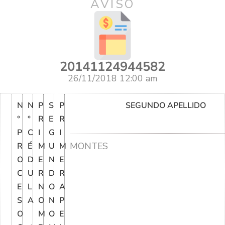
AVISO
20141124944582
26/11/2018 12:00 am
N
N
P
S
P
SEGUNDO APELLIDO
°
°
R
E
R
P
C
I
G
I
MONTES
R
É
M
U
M
O
D
E
N
E
C
U
R
D
R
E
L
N
O
A
S
A
O
N
P
O
M
O
E