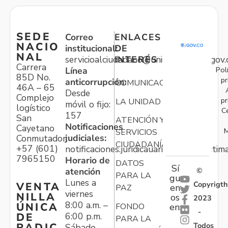
SEDE
Correo
ENLACES
NACIO
institucional:
DE
NAL
servicioalciudadano@unidadvictimas.gov.
INTERÉS
Carrera
Pol
Línea
85D No.
pr
anticorrupción:
COMUNICACIONES
46A – 65
Desde
Complejo
pr
LA UNIDAD
móvil o fijo:
logístico
C
157
San
ATENCIÓN Y
Notificaciones
Cayetano
M
SERVICIOS
judiciales:
Conmutador:
CIUDADANÍA
+57 (601)
notificaciones.juridicauariv@unidadvictim
7965150
Horario de
DATOS
Sí
atención
©
PARA LA
gu
Lunes a
Copyrigth
VENTA
en
PAZ
viernes
NILLA
os
2023
8:00 a.m. –
ÚNICA
FONDO
en:
-
6:00 p.m.
DE
PARA LA
Todos
RADIC
Sábado,