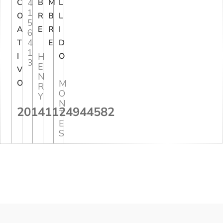
C
4
B
M
L
1
O
R
B
L
5
A
E
R
I
6
4
T
E
D
1
I
H
O
3
E
V
N
O
M
R
O
Y
N
20141124944582
T
E
S