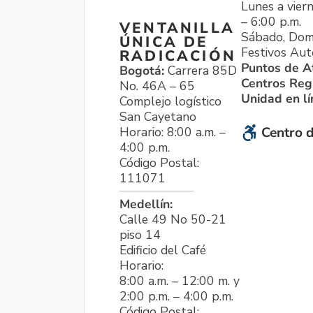
Lunes a viern
– 6:00 p.m.
VENTANILLA
Sábado, Dom
ÚNICA DE
Festivos Aut
RADICACIÓN
Puntos de A
Bogotá:
Carrera 85D
Centros Reg
No. 46A – 65
Unidad en l
Complejo logístico
San Cayetano
Horario: 8:00 a.m. –
Centro d
4:00 p.m.
Código Postal:
111071
Medellín:
Calle 49 No 50-21
piso 14
Edificio del Café
Horario:
8:00 a.m. – 12:00 m. y
2:00 p.m. – 4:00 p.m.
Código Postal: