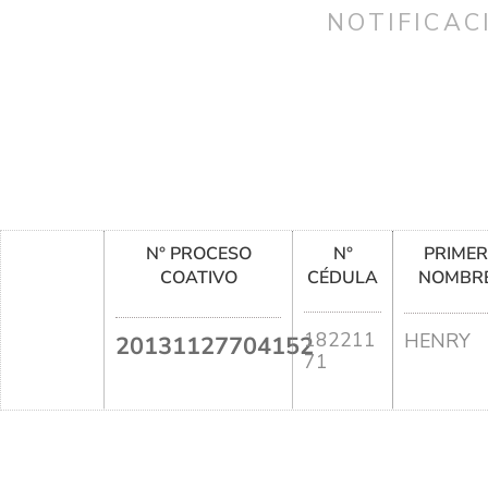
NOTIFICAC
N° PROCESO
N°
PRIME
COATIVO
CÉDULA
NOMBR
182211
HENRY
20131127704152
71