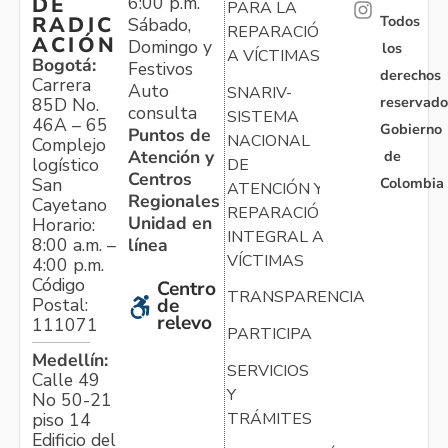
6:00 p.m.
DE
PARA LA
Todos
RADIC
Sábado,
REPARACIÓN
ACIÓN
Domingo y
los
A VÍCTIMAS
Bogotá:
Festivos
derechos
Carrera
Auto
SNARIV-
reservado
85D No.
consulta
SISTEMA
46A – 65
Gobierno
Puntos de
NACIONAL
Complejo
Atención y
de
logístico
DE
Centros
Colombia
San
ATENCIÓN Y
Regionales
Cayetano
REPARACIÓN
Unidad en
Horario:
INTEGRAL A
línea
8:00 a.m. –
VÍCTIMAS
4:00 p.m.
Código
Centro
TRANSPARENCIA
Postal:
de
relevo
111071
PARTICIPA
Medellín:
SERVICIOS
Calle 49
Y
No 50-21
TRÁMITES
piso 14
Edificio del