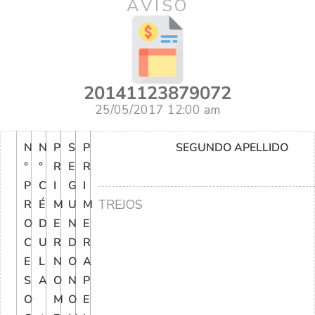
AVISO
20141123879072
25/05/2017 12:00 am
N
N
P
S
P
SEGUNDO APELLIDO
°
°
R
E
R
P
C
I
G
I
TREJOS
R
É
M
U
M
O
D
E
N
E
C
U
R
D
R
E
L
N
O
A
S
A
O
N
P
O
M
O
E