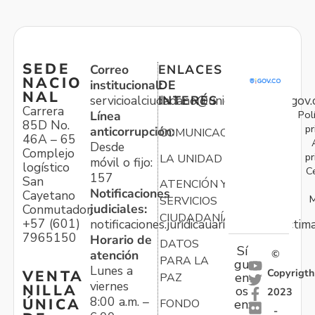
SEDE
Correo
ENLACES
NACIO
institucional:
DE
NAL
servicioalciudadano@unidadvictimas.gov.
INTERÉS
Carrera
Pol
Línea
85D No.
pr
anticorrupción:
COMUNICACIONES
46A – 65
Desde
Complejo
pr
LA UNIDAD
móvil o fijo:
logístico
C
157
San
ATENCIÓN Y
Notificaciones
Cayetano
M
SERVICIOS
judiciales:
Conmutador:
CIUDADANÍA
+57 (601)
notificaciones.juridicauariv@unidadvictim
7965150
Horario de
DATOS
Sí
atención
©
PARA LA
gu
Lunes a
Copyrigth
VENTA
en
PAZ
viernes
NILLA
os
2023
8:00 a.m. –
ÚNICA
FONDO
en:
-