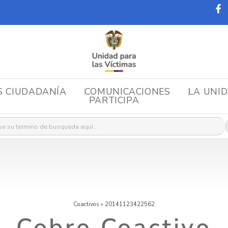
S CIUDADANÍA
COMUNICACIONES
LA UNI
PARTICIPA
r:
Coactivos
»
20141123422562
Cobro Coactivo