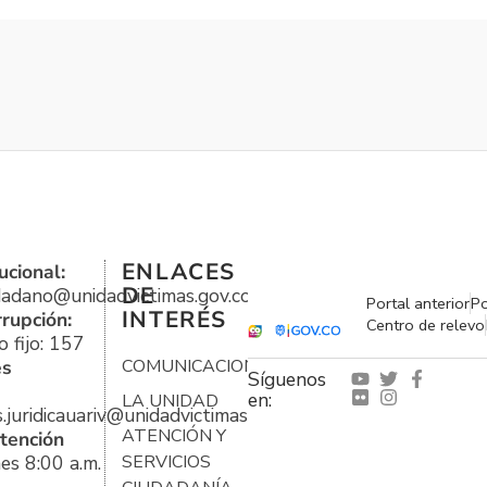
ENLACES
ucional:
DE
udadano@unidadvictimas.gov.co
Portal anterior
Po
INTERÉS
rrupción:
Centro de relevo
 fijo: 157
es
COMUNICACIONES
Síguenos
en:
LA UNIDAD
s.juridicauariv@unidadvictimas.gov.co
ATENCIÓN Y
tención
es 8:00 a.m.
SERVICIOS