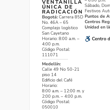
VENTANILLA
Sábado, Dom
ÚNICA DE
Festivos Aut
RADICACIÓN
Puntos de A
Bogotá:
Carrera 85D
Centros Reg
No. 46A – 65
Unidad en l
Complejo logístico
San Cayetano
Horario: 8:00 a.m. –
Centro d
4:00 p.m.
Código Postal:
111071
Medellín:
Calle 49 No 50-21
piso 14
Edificio del Café
Horario:
8:00 a.m. – 12:00 m. y
2:00 p.m. – 4:00 p.m.
Código Postal:
050010