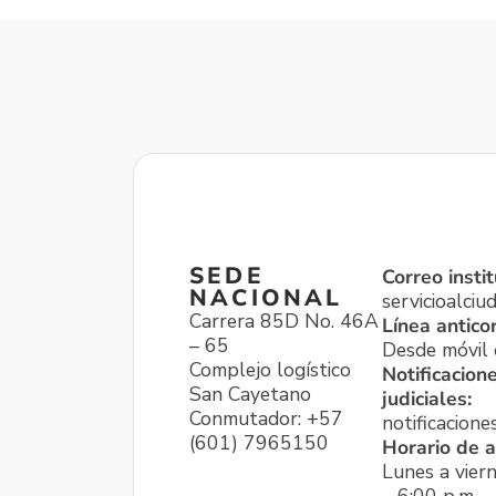
SEDE
Correo instit
NACIONAL
servicioalci
Carrera 85D No. 46A
Línea antico
– 65
Desde móvil o
Complejo logístico
Notificacion
San Cayetano
judiciales:
Conmutador: +57
notificacione
(601) 7965150
Horario de a
Lunes a viern
– 6:00 p.m.