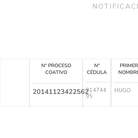
NOTIFICAC
N° PROCESO
N°
PRIME
COATIVO
CÉDULA
NOMBR
914744
HUGO
20141123422562
95