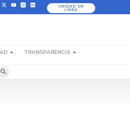
UNIDAD EN
LÍNEA
DAD
TRANSPARENCIA
Botón de búsqueda