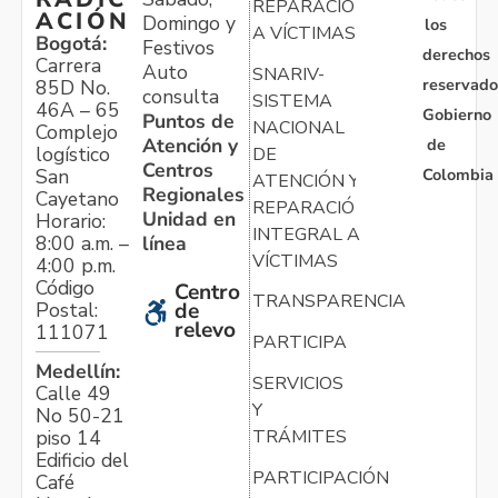
REPARACIÓN
ACIÓN
Domingo y
los
A VÍCTIMAS
Bogotá:
Festivos
derechos
Carrera
Auto
SNARIV-
reservado
85D No.
consulta
SISTEMA
46A – 65
Gobierno
Puntos de
NACIONAL
Complejo
Atención y
de
logístico
DE
Centros
Colombia
San
ATENCIÓN Y
Regionales
Cayetano
REPARACIÓN
Unidad en
Horario:
INTEGRAL A
línea
8:00 a.m. –
VÍCTIMAS
4:00 p.m.
Código
Centro
TRANSPARENCIA
Postal:
de
relevo
111071
PARTICIPA
Medellín:
SERVICIOS
Calle 49
Y
No 50-21
TRÁMITES
piso 14
Edificio del
PARTICIPACIÓN
Café