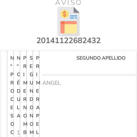
AVISO
20141122682432
N
N
P
S
P
SEGUNDO APELLIDO
°
°
R
E
R
P
C
I
G
I
ANGEL
R
É
M
U
M
O
D
E
N
E
C
U
R
D
R
E
L
N
O
A
S
A
O
N
P
O
M
O
E
C
1
B
M
L