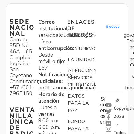
SEDE
Correo
ENLACES
NACIO
institucional:
DE
NAL
servicioalciudadano@unidadvictimas.gov.
INTERÉS
Carrera
Pol
Línea
85D No.
pr
anticorrupción:
COMUNICACIONES
46A – 65
Desde
Complejo
pr
LA UNIDAD
móvil o fijo:
logístico
C
157
San
ATENCIÓN Y
Notificaciones
Cayetano
M
SERVICIOS
judiciales:
Conmutador:
CIUDADANÍA
+57 (601)
notificaciones.juridicauariv@unidadvictim
7965150
Horario de
DATOS
Sí
atención
©
PARA LA
gu
Lunes a
Copyrigth
VENTA
en
PAZ
viernes
NILLA
os
2023
8:00 a.m. –
ÚNICA
FONDO
en:
-
6:00 p.m.
DE
PARA LA
Todos
RADIC
Sábado,