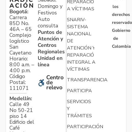
REPARACIÓN
ACIÓN
Domingo y
los
A VÍCTIMAS
Bogotá:
Festivos
derechos
Carrera
Auto
SNARIV-
reservado
85D No.
consulta
SISTEMA
46A – 65
Gobierno
Puntos de
NACIONAL
Complejo
Atención y
de
logístico
DE
Centros
Colombia
San
ATENCIÓN Y
Regionales
Cayetano
REPARACIÓN
Unidad en
Horario:
INTEGRAL A
línea
8:00 a.m. –
VÍCTIMAS
4:00 p.m.
Código
Centro
TRANSPARENCIA
Postal:
de
relevo
111071
PARTICIPA
Medellín:
SERVICIOS
Calle 49
Y
No 50-21
TRÁMITES
piso 14
Edificio del
PARTICIPACIÓN
Café