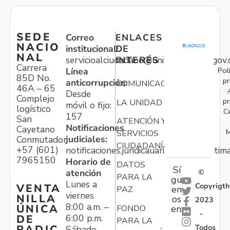
SEDE
Correo
ENLACES
NACIO
institucional:
DE
NAL
servicioalciudadano@unidadvictimas.gov.
INTERÉS
Carrera
Pol
Línea
85D No.
pr
anticorrupción:
COMUNICACIONES
46A – 65
Desde
Complejo
pr
LA UNIDAD
móvil o fijo:
logístico
C
157
San
ATENCIÓN Y
Notificaciones
Cayetano
M
SERVICIOS
judiciales:
Conmutador:
CIUDADANÍA
+57 (601)
notificaciones.juridicauariv@unidadvictim
7965150
Horario de
DATOS
Sí
atención
©
PARA LA
gu
Lunes a
Copyrigth
VENTA
en
PAZ
viernes
NILLA
os
2023
8:00 a.m. –
ÚNICA
FONDO
en:
-
6:00 p.m.
DE
PARA LA
Todos
RADIC
Sábado,