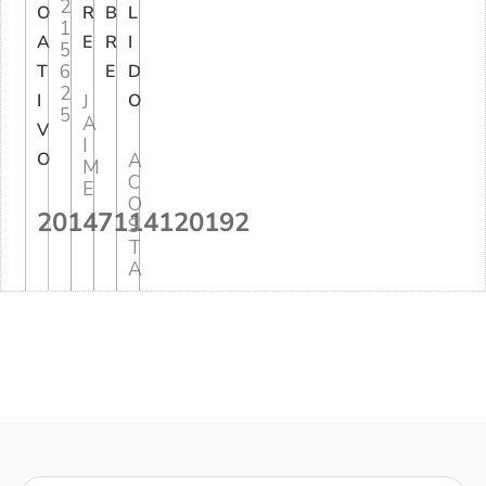
2
O
R
B
L
1
A
E
R
I
5
6
T
E
D
2
I
J
O
5
A
V
I
O
A
M
C
E
O
20147114120192
S
T
A