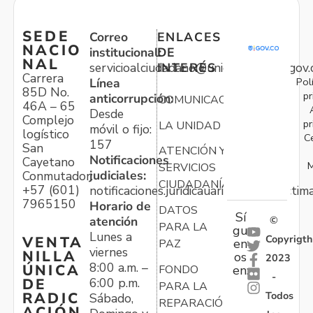
SEDE
Correo
ENLACES
NACIO
institucional:
DE
NAL
servicioalciudadano@unidadvictimas.gov.
INTERÉS
Carrera
Pol
Línea
85D No.
pr
anticorrupción:
COMUNICACIONES
46A – 65
Desde
Complejo
pr
LA UNIDAD
móvil o fijo:
logístico
C
157
San
ATENCIÓN Y
Notificaciones
Cayetano
M
SERVICIOS
judiciales:
Conmutador:
CIUDADANÍA
+57 (601)
notificaciones.juridicauariv@unidadvictim
7965150
Horario de
DATOS
Sí
atención
©
PARA LA
gu
Lunes a
Copyrigth
VENTA
en
PAZ
viernes
NILLA
os
2023
8:00 a.m. –
ÚNICA
FONDO
en:
-
6:00 p.m.
DE
PARA LA
Todos
RADIC
Sábado,
REPARACIÓN
ACIÓN