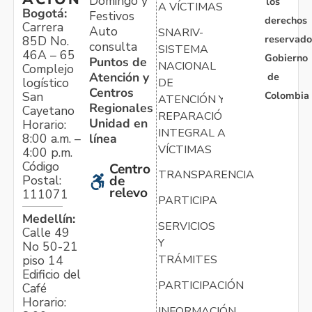
Domingo y
los
A VÍCTIMAS
Bogotá:
Festivos
derechos
Carrera
Auto
SNARIV-
reservado
85D No.
consulta
SISTEMA
46A – 65
Gobierno
Puntos de
NACIONAL
Complejo
Atención y
de
logístico
DE
Centros
Colombia
San
ATENCIÓN Y
Regionales
Cayetano
REPARACIÓN
Unidad en
Horario:
INTEGRAL A
línea
8:00 a.m. –
VÍCTIMAS
4:00 p.m.
Código
Centro
TRANSPARENCIA
Postal:
de
relevo
111071
PARTICIPA
Medellín:
SERVICIOS
Calle 49
Y
No 50-21
TRÁMITES
piso 14
Edificio del
PARTICIPACIÓN
Café
Horario:
INFORMACIÓN