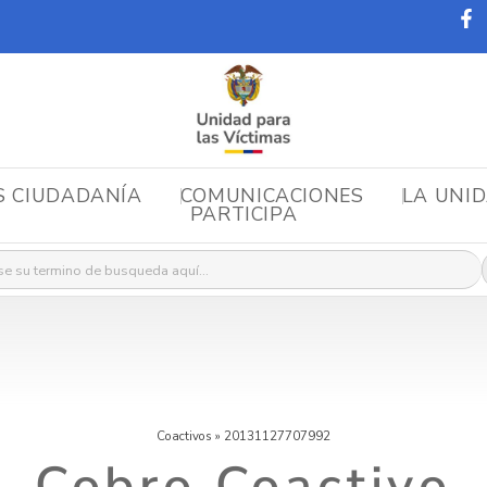
S CIUDADANÍA
COMUNICACIONES
LA UNI
PARTICIPA
r:
Coactivos
»
20131127707992
Cobro Coactivo