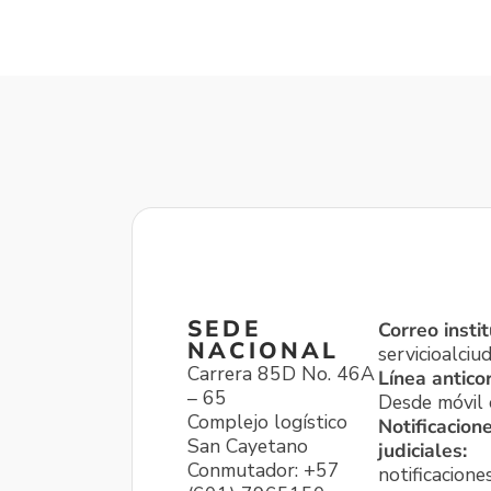
SEDE
Correo instit
NACIONAL
servicioalci
Carrera 85D No. 46A
Línea antico
– 65
Desde móvil o
Complejo logístico
Notificacion
San Cayetano
judiciales:
Conmutador: +57
notificacione