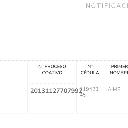
NOTIFICAC
N° PROCESO
N°
PRIME
COATIVO
CÉDULA
NOMBR
719423
JAIME
20131127707992
45