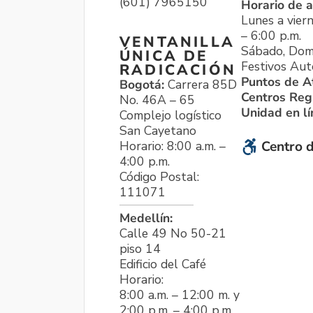
(601) 7965150
Horario de a
Lunes a viern
– 6:00 p.m.
VENTANILLA
Sábado, Dom
ÚNICA DE
Festivos Aut
RADICACIÓN
Puntos de A
Bogotá:
Carrera 85D
Centros Reg
No. 46A – 65
Unidad en l
Complejo logístico
San Cayetano
Horario: 8:00 a.m. –
Centro d
4:00 p.m.
Código Postal:
111071
Medellín:
Calle 49 No 50-21
piso 14
Edificio del Café
Horario:
8:00 a.m. – 12:00 m. y
2:00 p.m. – 4:00 p.m.