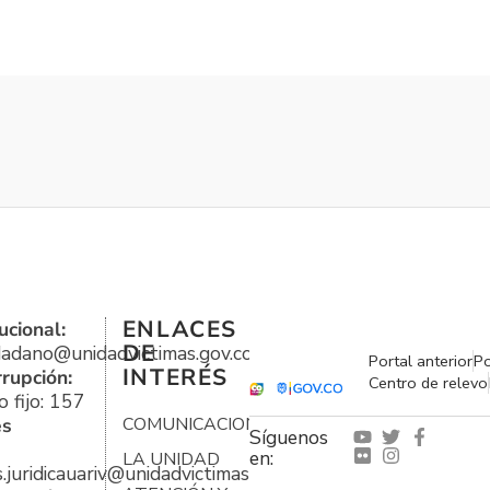
ENLACES
ucional:
DE
udadano@unidadvictimas.gov.co
Portal anterior
Po
INTERÉS
rrupción:
Centro de relevo
 fijo: 157
es
COMUNICACIONES
Síguenos
en:
LA UNIDAD
s.juridicauariv@unidadvictimas.gov.co