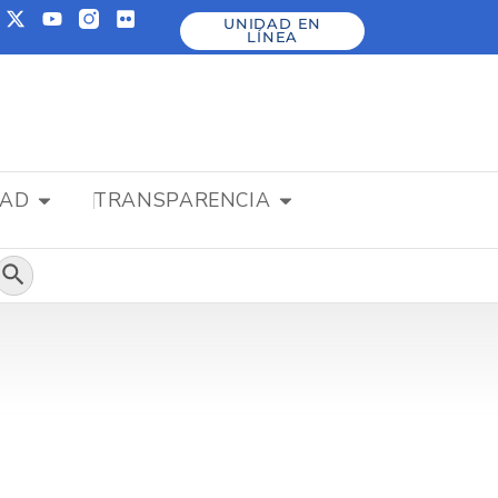
UNIDAD EN
LÍNEA
DAD
TRANSPARENCIA
Botón de búsqueda