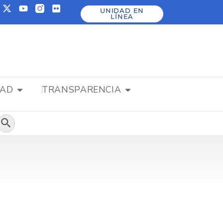
UNIDAD EN
LÍNEA
DAD
TRANSPARENCIA
Botón de búsqueda