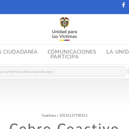
S CIUDADANÍA
COMUNICACIONES
LA UNI
PARTICIPA
r:
Coactivos
»
20131127705312
Cobro Coactivo