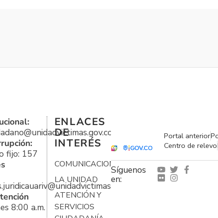
ENLACES
ucional:
DE
udadano@unidadvictimas.gov.co
Portal anterior
Po
INTERÉS
rrupción:
Centro de relevo
 fijo: 157
es
COMUNICACIONES
Síguenos
en:
LA UNIDAD
s.juridicauariv@unidadvictimas.gov.co
ATENCIÓN Y
tención
es 8:00 a.m.
SERVICIOS