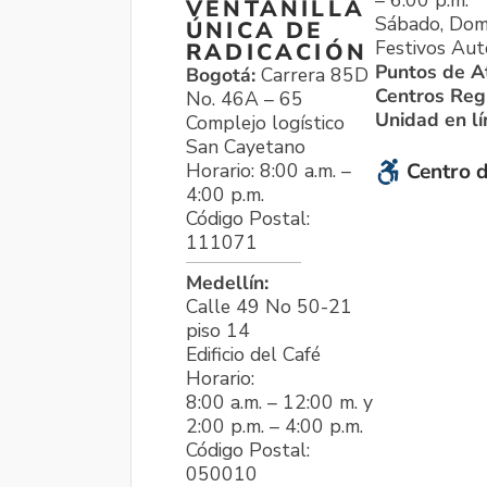
VENTANILLA
Sábado, Dom
ÚNICA DE
Festivos Aut
RADICACIÓN
Puntos de A
Bogotá:
Carrera 85D
Centros Reg
No. 46A – 65
Unidad en l
Complejo logístico
San Cayetano
Horario: 8:00 a.m. –
Centro d
4:00 p.m.
Código Postal:
111071
Medellín:
Calle 49 No 50-21
piso 14
Edificio del Café
Horario:
8:00 a.m. – 12:00 m. y
2:00 p.m. – 4:00 p.m.
Código Postal:
050010