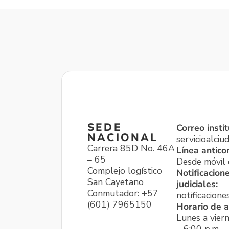
SEDE
Correo instit
NACIONAL
servicioalci
Carrera 85D No. 46A
Línea antico
– 65
Desde móvil o
Complejo logístico
Notificacion
San Cayetano
judiciales:
Conmutador: +57
notificacione
(601) 7965150
Horario de a
Lunes a viern
– 6:00 p.m.