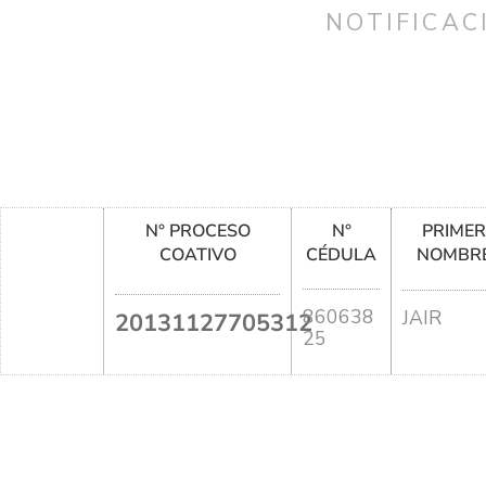
NOTIFICAC
N° PROCESO
N°
PRIME
COATIVO
CÉDULA
NOMBR
860638
JAIR
20131127705312
25