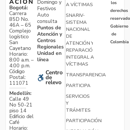
ACIÓN
Domingo y
los
A VÍCTIMAS
Bogotá:
Festivos
derechos
Carrera
Auto
SNARIV-
reservado
85D No.
consulta
SISTEMA
46A – 65
Gobierno
Puntos de
NACIONAL
Complejo
Atención y
de
logístico
DE
Centros
Colombia
San
ATENCIÓN Y
Regionales
Cayetano
REPARACIÓN
Unidad en
Horario:
INTEGRAL A
línea
8:00 a.m. –
VÍCTIMAS
4:00 p.m.
Código
Centro
TRANSPARENCIA
Postal:
de
relevo
111071
PARTICIPA
Medellín:
SERVICIOS
Calle 49
Y
No 50-21
TRÁMITES
piso 14
Edificio del
PARTICIPACIÓN
Café
Horario: