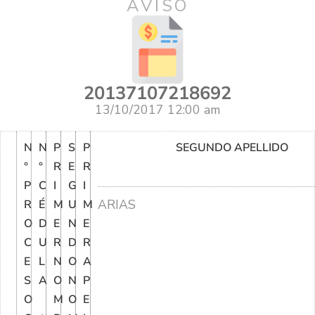
AVISO
20137107218692
13/10/2017 12:00 am
N
N
P
S
P
SEGUNDO APELLIDO
°
°
R
E
R
P
C
I
G
I
ARIAS
R
É
M
U
M
O
D
E
N
E
C
U
R
D
R
E
L
N
O
A
S
A
O
N
P
O
M
O
E