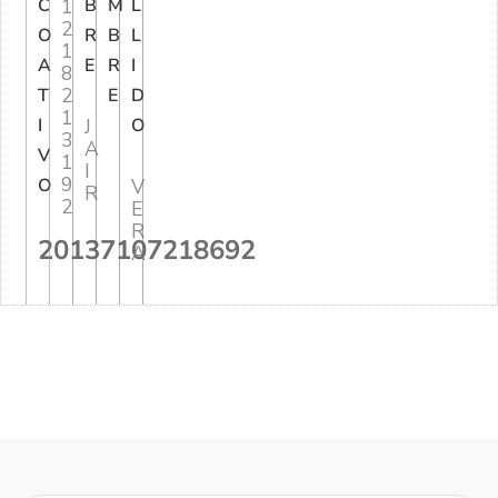
C
1
B
M
L
2
O
R
B
L
1
A
E
R
I
8
2
T
E
D
1
I
J
O
3
A
V
1
I
9
O
V
R
2
E
R
20137107218692
A