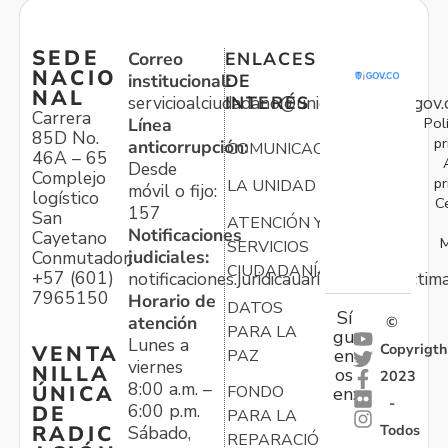
SEDE
Correo
ENLACES
NACIO
institucional:
DE
NAL
servicioalciudadano@unidadvictimas.gov.
INTERÉS
Carrera
Pol
Línea
85D No.
pr
anticorrupción:
COMUNICACIONES
46A – 65
Desde
Complejo
pr
LA UNIDAD
móvil o fijo:
logístico
C
157
San
ATENCIÓN Y
Notificaciones
Cayetano
M
SERVICIOS
judiciales:
Conmutador:
CIUDADANÍA
+57 (601)
notificaciones.juridicauariv@unidadvictim
7965150
Horario de
DATOS
Sí
atención
©
PARA LA
gu
Lunes a
Copyrigth
VENTA
en
PAZ
viernes
NILLA
os
2023
8:00 a.m. –
ÚNICA
FONDO
en:
-
6:00 p.m.
DE
PARA LA
Todos
RADIC
Sábado,
REPARACIÓN