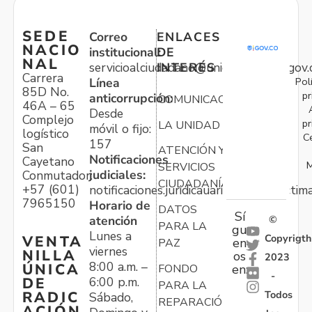
SEDE
Correo
ENLACES
NACIO
institucional:
DE
NAL
servicioalciudadano@unidadvictimas.gov.
INTERÉS
Carrera
Pol
Línea
85D No.
pr
anticorrupción:
COMUNICACIONES
46A – 65
Desde
Complejo
pr
LA UNIDAD
móvil o fijo:
logístico
C
157
San
ATENCIÓN Y
Notificaciones
Cayetano
M
SERVICIOS
judiciales:
Conmutador:
CIUDADANÍA
+57 (601)
notificaciones.juridicauariv@unidadvictim
7965150
Horario de
DATOS
Sí
atención
©
PARA LA
gu
Lunes a
Copyrigth
VENTA
en
PAZ
viernes
NILLA
os
2023
8:00 a.m. –
ÚNICA
FONDO
en:
-
6:00 p.m.
DE
PARA LA
Todos
RADIC
Sábado,
REPARACIÓN
ACIÓN