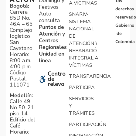
Domingo y
los
A VÍCTIMAS
Bogotá:
Festivos
derechos
Carrera
Auto
SNARIV-
reservado
85D No.
consulta
SISTEMA
46A – 65
Gobierno
Puntos de
NACIONAL
Complejo
Atención y
de
logístico
DE
Centros
Colombia
San
ATENCIÓN Y
Regionales
Cayetano
REPARACIÓN
Unidad en
Horario:
INTEGRAL A
línea
8:00 a.m. –
VÍCTIMAS
4:00 p.m.
Código
Centro
TRANSPARENCIA
Postal:
de
relevo
111071
PARTICIPA
Medellín:
SERVICIOS
Calle 49
Y
No 50-21
TRÁMITES
piso 14
Edificio del
PARTICIPACIÓN
Café
Horario:
INFORMACIÓN