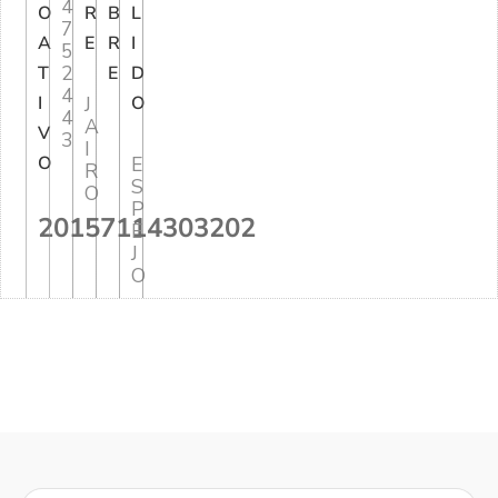
4
O
R
B
L
7
A
E
R
I
5
2
T
E
D
4
I
J
O
4
A
V
3
I
O
E
R
S
O
P
20157114303202
E
J
O