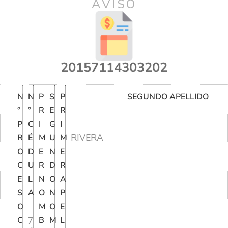
AVISO
20157114303202
N
N
P
S
P
SEGUNDO APELLIDO
°
°
R
E
R
P
C
I
G
I
RIVERA
R
É
M
U
M
O
D
E
N
E
C
U
R
D
R
E
L
N
O
A
S
A
O
N
P
O
M
O
E
C
7
B
M
L