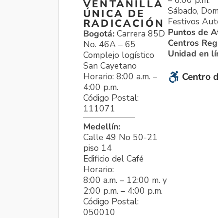
VENTANILLA
Sábado, Dom
ÚNICA DE
Festivos Aut
RADICACIÓN
Puntos de A
Bogotá:
Carrera 85D
Centros Reg
No. 46A – 65
Unidad en l
Complejo logístico
San Cayetano
Horario: 8:00 a.m. –
Centro d
4:00 p.m.
Código Postal:
111071
Medellín:
Calle 49 No 50-21
piso 14
Edificio del Café
Horario:
8:00 a.m. – 12:00 m. y
2:00 p.m. – 4:00 p.m.
Código Postal:
050010