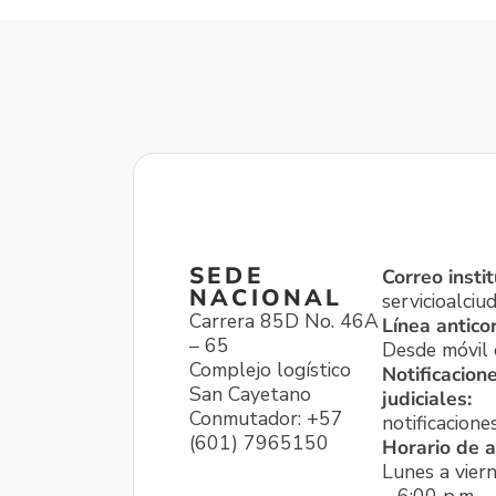
SEDE
Correo instit
NACIONAL
servicioalci
Carrera 85D No. 46A
Línea antico
– 65
Desde móvil o
Complejo logístico
Notificacion
San Cayetano
judiciales:
Conmutador: +57
notificacione
(601) 7965150
Horario de a
Lunes a viern
– 6:00 p.m.