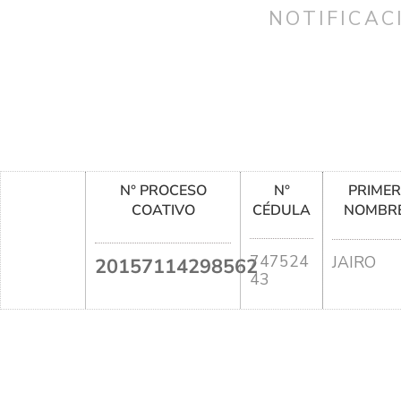
NOTIFICAC
N° PROCESO
N°
PRIME
COATIVO
CÉDULA
NOMBR
747524
JAIRO
20157114298562
43