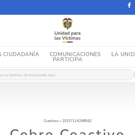
S CIUDADANÍA
COMUNICACIONES
LA UNI
PARTICIPA
r:
Coactivos
»
20157114298562
Cobro Coactivo