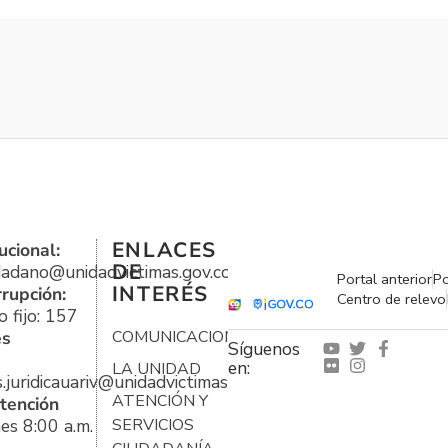
ENLACES
ucional:
DE
udadano@unidadvictimas.gov.co
Portal anterior
Po
INTERÉS
rrupción:
Centro de relevo
 fijo: 157
es
COMUNICACIONES
Síguenos
en:
LA UNIDAD
s.juridicauariv@unidadvictimas.gov.co
ATENCIÓN Y
tención
es 8:00 a.m.
SERVICIOS