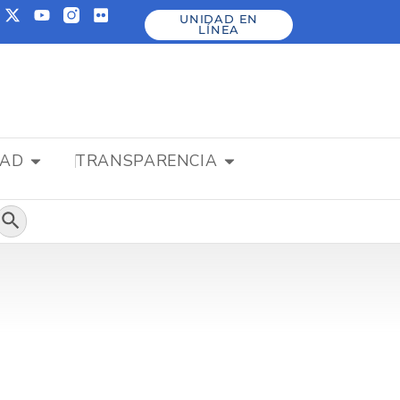
UNIDAD EN
LÍNEA
DAD
TRANSPARENCIA
Botón de búsqueda