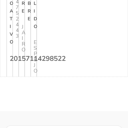
4
O
R
B
L
7
A
E
R
I
5
2
T
E
D
4
I
J
O
4
A
V
3
I
O
E
R
S
O
P
20157114298522
E
J
O