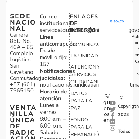
SEDE
Correo
ENLACES
NACIO
institucional:
DE
NAL
servicioalciudadano@unidadvictimas.gov.
INTERÉS
Carrera
Pol
Línea
85D No.
pr
anticorrupción:
COMUNICACIONES
46A – 65
Desde
Complejo
pr
LA UNIDAD
móvil o fijo:
logístico
C
157
San
ATENCIÓN Y
Notificaciones
Cayetano
M
SERVICIOS
judiciales:
Conmutador:
CIUDADANÍA
+57 (601)
notificaciones.juridicauariv@unidadvictim
7965150
Horario de
DATOS
Sí
atención
©
PARA LA
gu
Lunes a
Copyrigth
VENTA
en
PAZ
viernes
NILLA
os
2023
8:00 a.m. –
ÚNICA
FONDO
en:
-
6:00 p.m.
DE
PARA LA
Todos
RADIC
Sábado,
REPARACIÓN
ACIÓN