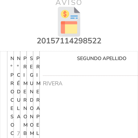
AVISO
20157114298522
N
N
P
S
P
SEGUNDO APELLIDO
°
°
R
E
R
P
C
I
G
I
RIVERA
R
É
M
U
M
O
D
E
N
E
C
U
R
D
R
E
L
N
O
A
S
A
O
N
P
O
M
O
E
C
7
B
M
L