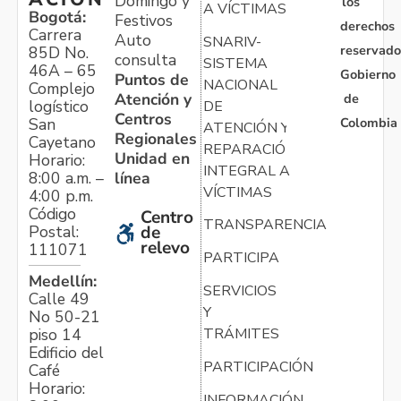
Domingo y
los
A VÍCTIMAS
Bogotá:
Festivos
derechos
Carrera
Auto
SNARIV-
reservado
85D No.
consulta
SISTEMA
46A – 65
Gobierno
Puntos de
NACIONAL
Complejo
Atención y
de
logístico
DE
Centros
Colombia
San
ATENCIÓN Y
Regionales
Cayetano
REPARACIÓN
Unidad en
Horario:
INTEGRAL A
línea
8:00 a.m. –
VÍCTIMAS
4:00 p.m.
Código
Centro
TRANSPARENCIA
Postal:
de
relevo
111071
PARTICIPA
Medellín:
SERVICIOS
Calle 49
Y
No 50-21
TRÁMITES
piso 14
Edificio del
PARTICIPACIÓN
Café
Horario:
INFORMACIÓN