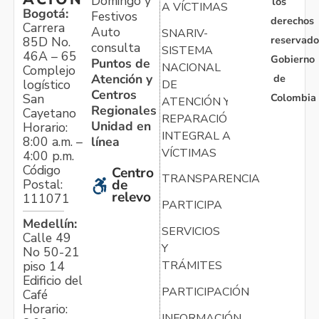
Domingo y
los
A VÍCTIMAS
Bogotá:
Festivos
derechos
Carrera
Auto
SNARIV-
reservado
85D No.
consulta
SISTEMA
46A – 65
Gobierno
Puntos de
NACIONAL
Complejo
Atención y
de
logístico
DE
Centros
Colombia
San
ATENCIÓN Y
Regionales
Cayetano
REPARACIÓN
Unidad en
Horario:
INTEGRAL A
línea
8:00 a.m. –
VÍCTIMAS
4:00 p.m.
Código
Centro
TRANSPARENCIA
Postal:
de
relevo
111071
PARTICIPA
Medellín:
SERVICIOS
Calle 49
Y
No 50-21
TRÁMITES
piso 14
Edificio del
PARTICIPACIÓN
Café
Horario:
INFORMACIÓN