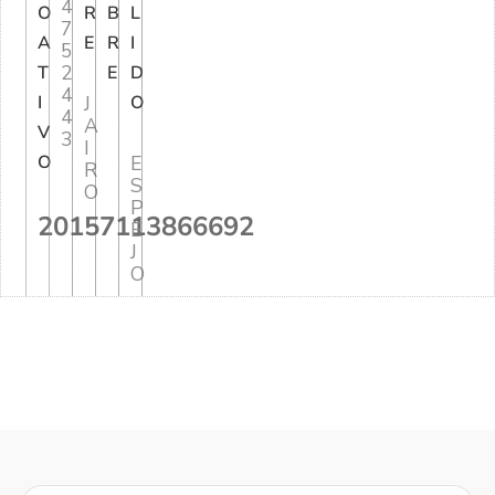
4
O
R
B
L
7
A
E
R
I
5
2
T
E
D
4
I
J
O
4
A
V
3
I
O
E
R
S
O
P
20157113866692
E
J
O