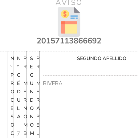
AVISO
20157113866692
N
N
P
S
P
SEGUNDO APELLIDO
°
°
R
E
R
P
C
I
G
I
RIVERA
R
É
M
U
M
O
D
E
N
E
C
U
R
D
R
E
L
N
O
A
S
A
O
N
P
O
M
O
E
C
7
B
M
L