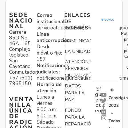
SEDE
Correo
ENLACES
NACIO
institucional:
DE
NAL
servicioalciudadano@unidadvictimas.gov.
INTERÉS
Carrera
Pol
Línea
85D No.
pr
anticorrupción:
COMUNICACIONES
46A – 65
Desde
Complejo
pr
LA UNIDAD
móvil o fijo:
logístico
C
157
San
ATENCIÓN Y
Notificaciones
Cayetano
M
SERVICIOS
judiciales:
Conmutador:
CIUDADANÍA
+57 (601)
notificaciones.juridicauariv@unidadvictim
7965150
Horario de
DATOS
Sí
atención
©
PARA LA
gu
Lunes a
Copyrigth
VENTA
en
PAZ
viernes
NILLA
os
2023
8:00 a.m. –
ÚNICA
FONDO
en:
-
6:00 p.m.
DE
PARA LA
Todos
RADIC
Sábado,
REPARACIÓN
ACIÓN