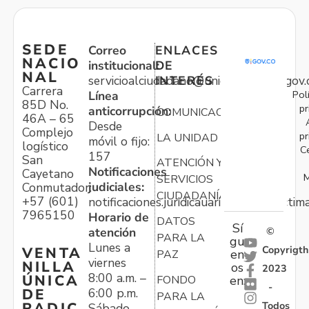
SEDE
Correo
ENLACES
NACIO
institucional:
DE
NAL
servicioalciudadano@unidadvictimas.gov.
INTERÉS
Carrera
Pol
Línea
85D No.
pr
anticorrupción:
COMUNICACIONES
46A – 65
Desde
Complejo
pr
LA UNIDAD
móvil o fijo:
logístico
C
157
San
ATENCIÓN Y
Notificaciones
Cayetano
M
SERVICIOS
judiciales:
Conmutador:
CIUDADANÍA
+57 (601)
notificaciones.juridicauariv@unidadvictim
7965150
Horario de
DATOS
Sí
atención
©
PARA LA
gu
Lunes a
Copyrigth
VENTA
en
PAZ
viernes
NILLA
os
2023
8:00 a.m. –
ÚNICA
FONDO
en:
-
6:00 p.m.
DE
PARA LA
Todos
RADIC
Sábado,