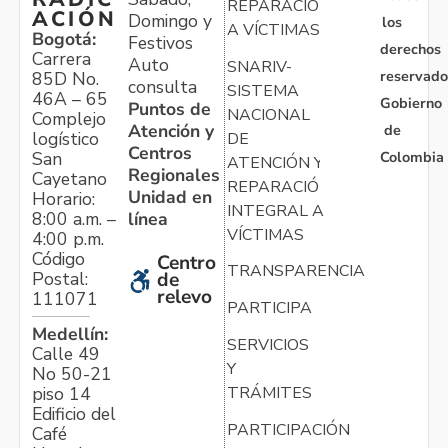
REPARACIÓN
ACIÓN
Domingo y
los
A VÍCTIMAS
Bogotá:
Festivos
derechos
Carrera
Auto
SNARIV-
reservado
85D No.
consulta
SISTEMA
46A – 65
Gobierno
Puntos de
NACIONAL
Complejo
Atención y
de
logístico
DE
Centros
Colombia
San
ATENCIÓN Y
Regionales
Cayetano
REPARACIÓN
Unidad en
Horario:
INTEGRAL A
línea
8:00 a.m. –
VÍCTIMAS
4:00 p.m.
Código
Centro
TRANSPARENCIA
Postal:
de
relevo
111071
PARTICIPA
Medellín:
SERVICIOS
Calle 49
Y
No 50-21
TRÁMITES
piso 14
Edificio del
PARTICIPACIÓN
Café