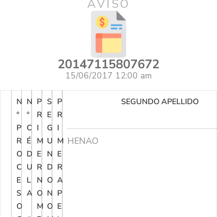
AVISO
20147115807672
15/06/2017 12:00 am
N
N
P
S
P
SEGUNDO APELLIDO
°
°
R
E
R
P
C
I
G
I
HENAO
R
É
M
U
M
O
D
E
N
E
C
U
R
D
R
E
L
N
O
A
S
A
O
N
P
O
M
O
E