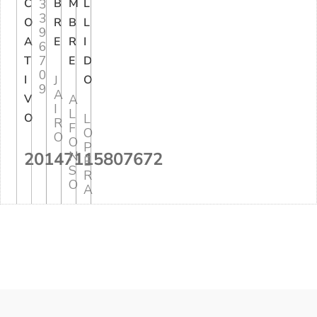
C
3
B
M
L
3
O
R
B
L
9
A
E
R
I
6
7
T
E
D
0
I
J
O
9
A
V
A
I
L
O
L
R
F
O
O
O
P
20147115807672
N
E
S
R
O
A