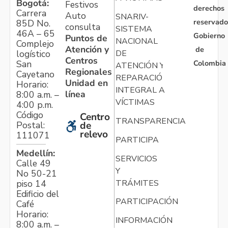
Bogotá:
Festivos
derechos
Carrera
Auto
SNARIV-
reservado
85D No.
consulta
SISTEMA
46A – 65
Gobierno
Puntos de
NACIONAL
Complejo
Atención y
de
logístico
DE
Centros
Colombia
San
ATENCIÓN Y
Regionales
Cayetano
REPARACIÓN
Unidad en
Horario:
INTEGRAL A
línea
8:00 a.m. –
VÍCTIMAS
4:00 p.m.
Código
Centro
TRANSPARENCIA
Postal:
de
relevo
111071
PARTICIPA
Medellín:
SERVICIOS
Calle 49
Y
No 50-21
TRÁMITES
piso 14
Edificio del
PARTICIPACIÓN
Café
Horario:
INFORMACIÓN
8:00 a.m. –