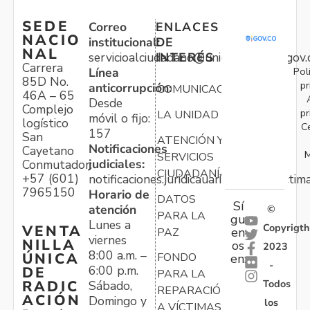
SEDE
Correo
ENLACES
NACIO
institucional:
DE
NAL
servicioalciudadano@unidadvictimas.gov.
INTERÉS
Carrera
Pol
Línea
85D No.
pr
anticorrupción:
COMUNICACIONES
46A – 65
Desde
Complejo
pr
LA UNIDAD
móvil o fijo:
logístico
C
157
San
ATENCIÓN Y
Notificaciones
Cayetano
M
SERVICIOS
judiciales:
Conmutador:
CIUDADANÍA
+57 (601)
notificaciones.juridicauariv@unidadvictim
7965150
Horario de
DATOS
Sí
atención
©
PARA LA
gu
Lunes a
Copyrigth
VENTA
en
PAZ
viernes
NILLA
os
2023
8:00 a.m. –
ÚNICA
FONDO
en:
-
6:00 p.m.
DE
PARA LA
Todos
RADIC
Sábado,
REPARACIÓN
ACIÓN
Domingo y
los
A VÍCTIMAS