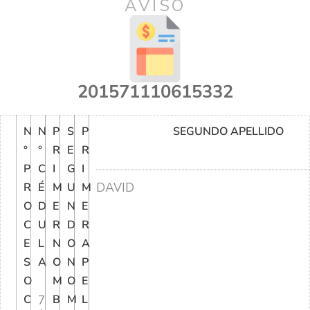
AVISO
201571110615332
N
N
P
S
P
SEGUNDO APELLIDO
°
°
R
E
R
P
C
I
G
I
DAVID
R
É
M
U
M
O
D
E
N
E
C
U
R
D
R
E
L
N
O
A
S
A
O
N
P
O
M
O
E
C
7
B
M
L