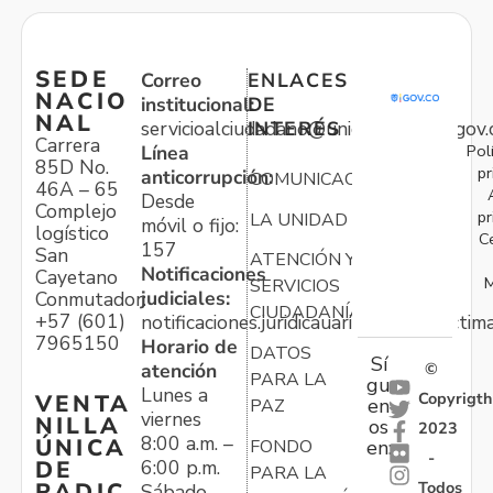
SEDE
Correo
ENLACES
NACIO
institucional:
DE
NAL
servicioalciudadano@unidadvictimas.gov.
INTERÉS
Carrera
Pol
Línea
85D No.
pr
anticorrupción:
COMUNICACIONES
46A – 65
Desde
Complejo
pr
LA UNIDAD
móvil o fijo:
logístico
C
157
San
ATENCIÓN Y
Notificaciones
Cayetano
M
SERVICIOS
judiciales:
Conmutador:
CIUDADANÍA
+57 (601)
notificaciones.juridicauariv@unidadvictim
7965150
Horario de
DATOS
Sí
atención
©
PARA LA
gu
Lunes a
Copyrigth
VENTA
en
PAZ
viernes
NILLA
os
2023
8:00 a.m. –
ÚNICA
FONDO
en:
-
6:00 p.m.
DE
PARA LA
Todos
RADIC
Sábado,