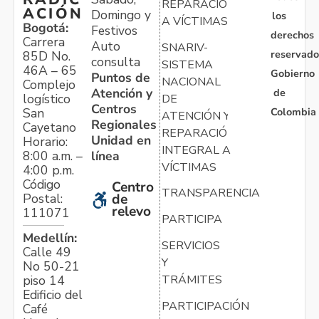
REPARACIÓN
ACIÓN
Domingo y
los
A VÍCTIMAS
Bogotá:
Festivos
derechos
Carrera
Auto
SNARIV-
reservado
85D No.
consulta
SISTEMA
46A – 65
Gobierno
Puntos de
NACIONAL
Complejo
Atención y
de
logístico
DE
Centros
Colombia
San
ATENCIÓN Y
Regionales
Cayetano
REPARACIÓN
Unidad en
Horario:
INTEGRAL A
línea
8:00 a.m. –
VÍCTIMAS
4:00 p.m.
Código
Centro
TRANSPARENCIA
Postal:
de
relevo
111071
PARTICIPA
Medellín:
SERVICIOS
Calle 49
Y
No 50-21
TRÁMITES
piso 14
Edificio del
PARTICIPACIÓN
Café