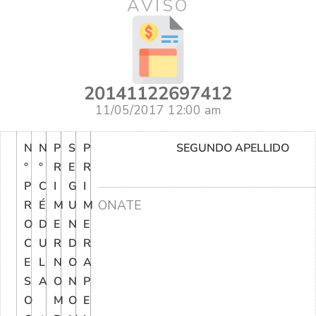
AVISO
20141122697412
11/05/2017 12:00 am
N
N
P
S
P
SEGUNDO APELLIDO
°
°
R
E
R
P
C
I
G
I
ONATE
R
É
M
U
M
O
D
E
N
E
C
U
R
D
R
E
L
N
O
A
S
A
O
N
P
O
M
O
E