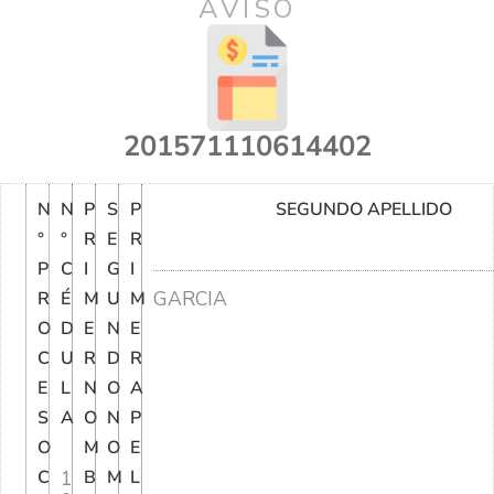
AVISO
201571110614402
N
N
P
S
P
SEGUNDO APELLIDO
°
°
R
E
R
P
C
I
G
I
GARCIA
R
É
M
U
M
O
D
E
N
E
C
U
R
D
R
E
L
N
O
A
S
A
O
N
P
O
M
O
E
C
1
B
M
L