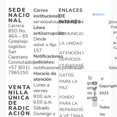
SEDE
Correo
ENLACES
NACIO
institucional:
DE
NAL
servicioalciudadano@unidadvictimas.gov.
INTERÉS
Carrera
Pol
Línea
85D No.
pr
anticorrupción:
COMUNICACIONES
46A – 65
Desde
Complejo
pr
LA UNIDAD
móvil o fijo:
logístico
C
157
San
ATENCIÓN Y
Notificaciones
Cayetano
M
SERVICIOS
judiciales:
Conmutador:
CIUDADANÍA
+57 (601)
notificaciones.juridicauariv@unidadvictim
7965150
Horario de
DATOS
Sí
atención
©
PARA LA
gu
Lunes a
Copyrigth
VENTA
en
PAZ
viernes
NILLA
os
2023
8:00 a.m. –
ÚNICA
FONDO
en:
-
6:00 p.m.
DE
PARA LA
Todos
RADIC
Sábado,
REPARACIÓN
ACIÓN
Domingo y
los
A VÍCTIMAS