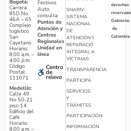
Bogotá:
Festivos
derechos
Carrera
Auto
SNARIV-
reservado
85D No.
consulta
SISTEMA
46A – 65
Gobierno
Puntos de
NACIONAL
Complejo
Atención y
de
logístico
DE
Centros
Colombia
San
ATENCIÓN Y
Regionales
Cayetano
REPARACIÓN
Unidad en
Horario:
INTEGRAL A
línea
8:00 a.m. –
VÍCTIMAS
4:00 p.m.
Código
Centro
TRANSPARENCIA
Postal:
de
relevo
111071
PARTICIPA
Medellín:
SERVICIOS
Calle 49
Y
No 50-21
TRÁMITES
piso 14
Edificio del
PARTICIPACIÓN
Café
Horario:
INFORMACIÓN
8:00 a.m. –