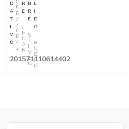
0
O
R
B
L
5
A
E
R
I
6
7
T
E
D
7
I
J
O
0
H
V
S
8
O
T
4
O
R
A
I
2
U
N
V
B
201571110614402
E
I
N
O