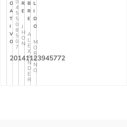
0
O
R
B
L
4
A
E
R
I
5
5
T
E
D
0
I
J
O
8
H
V
A
5
O
L
0
O
M
N
E
7
O
X
R
20141123945772
A
E
N
N
D
O
E
R