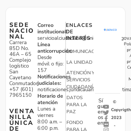
SEDE
Correo
ENLACES
NACIO
institucional:
DE
NAL
servicioalciudadano@unidadvictimas.gov.
INTERÉS
Carrera
Pol
Línea
85D No.
pr
anticorrupción:
COMUNICACIONES
46A – 65
Desde
Complejo
pr
LA UNIDAD
móvil o fijo:
logístico
C
157
San
ATENCIÓN Y
Notificaciones
Cayetano
M
SERVICIOS
judiciales:
Conmutador:
CIUDADANÍA
+57 (601)
notificaciones.juridicauariv@unidadvictim
7965150
Horario de
DATOS
Sí
atención
©
PARA LA
gu
Lunes a
Copyrigth
VENTA
en
PAZ
viernes
NILLA
os
2023
8:00 a.m. –
ÚNICA
FONDO
en:
-
6:00 p.m.
DE
PARA LA