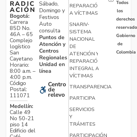
Todos
RADIC
Sábado,
REPARACIÓN
ACIÓN
Domingo y
los
A VÍCTIMAS
Bogotá:
Festivos
derechos
Carrera
Auto
SNARIV-
reservado
85D No.
consulta
SISTEMA
46A – 65
Gobierno
Puntos de
NACIONAL
Complejo
Atención y
de
logístico
DE
Centros
Colombia
San
ATENCIÓN Y
Regionales
Cayetano
REPARACIÓN
Unidad en
Horario:
INTEGRAL A
línea
8:00 a.m. –
VÍCTIMAS
4:00 p.m.
Código
Centro
TRANSPARENCIA
Postal:
de
relevo
111071
PARTICIPA
Medellín:
SERVICIOS
Calle 49
Y
No 50-21
TRÁMITES
piso 14
Edificio del
PARTICIPACIÓN
Café