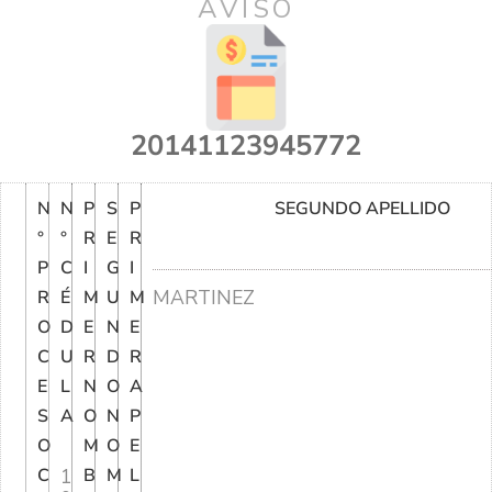
AVISO
20141123945772
N
N
P
S
P
SEGUNDO APELLIDO
°
°
R
E
R
P
C
I
G
I
MARTINEZ
R
É
M
U
M
O
D
E
N
E
C
U
R
D
R
E
L
N
O
A
S
A
O
N
P
O
M
O
E
C
1
B
M
L