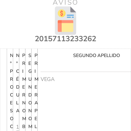
AVISO
20157113233262
N
N
P
S
P
SEGUNDO APELLIDO
°
°
R
E
R
P
C
I
G
I
VEGA
R
É
M
U
M
O
D
E
N
E
C
U
R
D
R
E
L
N
O
A
S
A
O
N
P
O
M
O
E
C
1
B
M
L