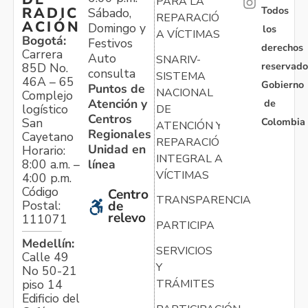
PARA LA
Todos
RADIC
Sábado,
REPARACIÓN
ACIÓN
Domingo y
los
A VÍCTIMAS
Bogotá:
Festivos
derechos
Carrera
Auto
SNARIV-
reservado
85D No.
consulta
SISTEMA
46A – 65
Gobierno
Puntos de
NACIONAL
Complejo
Atención y
de
logístico
DE
Centros
Colombia
San
ATENCIÓN Y
Regionales
Cayetano
REPARACIÓN
Unidad en
Horario:
INTEGRAL A
línea
8:00 a.m. –
VÍCTIMAS
4:00 p.m.
Código
Centro
TRANSPARENCIA
Postal:
de
relevo
111071
PARTICIPA
Medellín:
SERVICIOS
Calle 49
Y
No 50-21
TRÁMITES
piso 14
Edificio del