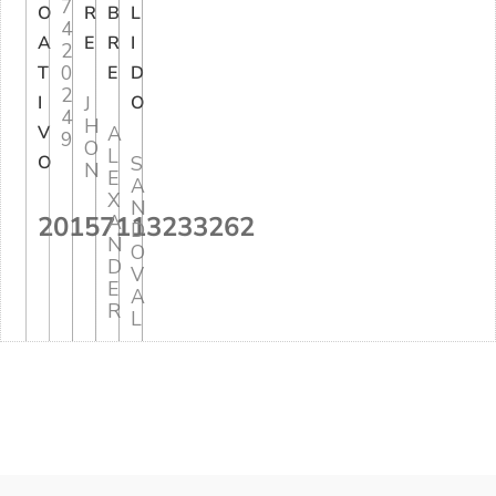
7
O
R
B
L
4
A
E
R
I
2
0
T
E
D
2
I
J
O
4
H
V
A
9
O
L
O
S
N
E
A
X
N
20157113233262
A
D
N
O
D
V
E
A
R
L