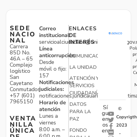
SEDE
Correo
ENLACES
NACIO
institucional:
DE
NAL
servicioalciudadano@unidadvictimas.gov.
INTERÉS
Carrera
Pol
Línea
85D No.
pr
anticorrupción:
COMUNICACIONES
46A – 65
Desde
Complejo
pr
LA UNIDAD
móvil o fijo:
logístico
C
157
San
ATENCIÓN Y
Notificaciones
Cayetano
M
SERVICIOS
judiciales:
Conmutador:
CIUDADANÍA
+57 (601)
notificaciones.juridicauariv@unidadvictim
7965150
Horario de
DATOS
Sí
atención
©
PARA LA
gu
Lunes a
Copyrigth
VENTA
en
PAZ
viernes
NILLA
os
2023
8:00 a.m. –
ÚNICA
FONDO
en:
-
6:00 p.m.
DE