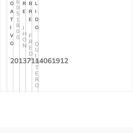
6
O
R
B
L
0
A
E
R
I
5
1
T
E
D
8
I
J
O
0
H
V
F
0
O
R
O
Q
N
E
U
D
I
20137114061912
Y
N
T
E
R
O