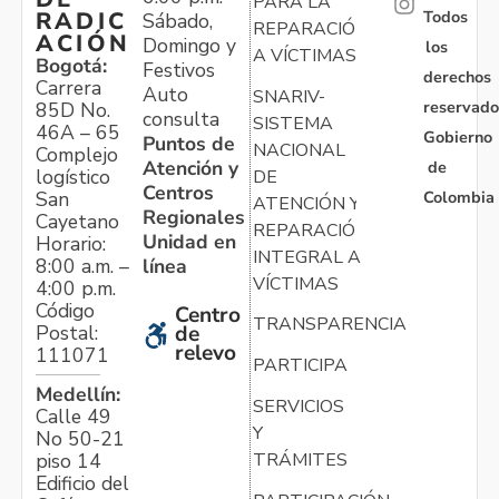
PARA LA
Todos
RADIC
Sábado,
REPARACIÓN
ACIÓN
Domingo y
los
A VÍCTIMAS
Bogotá:
Festivos
derechos
Carrera
Auto
SNARIV-
reservado
85D No.
consulta
SISTEMA
46A – 65
Gobierno
Puntos de
NACIONAL
Complejo
Atención y
de
logístico
DE
Centros
Colombia
San
ATENCIÓN Y
Regionales
Cayetano
REPARACIÓN
Unidad en
Horario:
INTEGRAL A
línea
8:00 a.m. –
VÍCTIMAS
4:00 p.m.
Código
Centro
TRANSPARENCIA
Postal:
de
relevo
111071
PARTICIPA
Medellín:
SERVICIOS
Calle 49
Y
No 50-21
TRÁMITES
piso 14
Edificio del