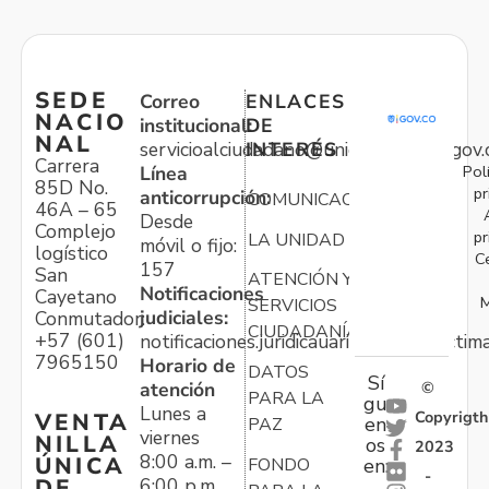
SEDE
Correo
ENLACES
NACIO
institucional:
DE
NAL
servicioalciudadano@unidadvictimas.gov.
INTERÉS
Carrera
Pol
Línea
85D No.
pr
anticorrupción:
COMUNICACIONES
46A – 65
Desde
Complejo
pr
LA UNIDAD
móvil o fijo:
logístico
C
157
San
ATENCIÓN Y
Notificaciones
Cayetano
M
SERVICIOS
judiciales:
Conmutador:
CIUDADANÍA
+57 (601)
notificaciones.juridicauariv@unidadvictim
7965150
Horario de
DATOS
Sí
atención
©
PARA LA
gu
Lunes a
Copyrigth
VENTA
en
PAZ
viernes
NILLA
os
2023
8:00 a.m. –
ÚNICA
FONDO
en:
-
6:00 p.m.
DE