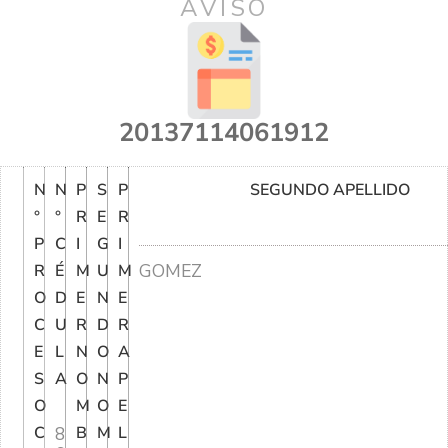
AVISO
20137114061912
N
N
P
S
P
SEGUNDO APELLIDO
°
°
R
E
R
P
C
I
G
I
GOMEZ
R
É
M
U
M
O
D
E
N
E
C
U
R
D
R
E
L
N
O
A
S
A
O
N
P
O
M
O
E
C
8
B
M
L