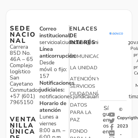
SEDE
Correo
ENLACES
NACIO
institucional:
DE
NAL
servicioalciudadano@unidadvictimas.gov.
INTERÉS
Carrera
Pol
Línea
85D No.
pr
anticorrupción:
COMUNICACIONES
46A – 65
Desde
Complejo
pr
LA UNIDAD
móvil o fijo:
logístico
C
157
San
ATENCIÓN Y
Notificaciones
Cayetano
M
SERVICIOS
judiciales:
Conmutador:
CIUDADANÍA
+57 (601)
notificaciones.juridicauariv@unidadvictim
7965150
Horario de
DATOS
Sí
atención
©
PARA LA
gu
Lunes a
Copyrigth
VENTA
en
PAZ
viernes
NILLA
os
2023
8:00 a.m. –
ÚNICA
FONDO
en:
-
6:00 p.m.
DE