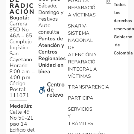
PARA LA
Todos
RADIC
Sábado,
REPARACIÓN
ACIÓN
Domingo y
los
A VÍCTIMAS
Bogotá:
Festivos
derechos
Carrera
Auto
SNARIV-
reservado
85D No.
consulta
SISTEMA
46A – 65
Gobierno
Puntos de
NACIONAL
Complejo
Atención y
de
logístico
DE
Centros
Colombia
San
ATENCIÓN Y
Regionales
Cayetano
REPARACIÓN
Unidad en
Horario:
INTEGRAL A
línea
8:00 a.m. –
VÍCTIMAS
4:00 p.m.
Código
Centro
TRANSPARENCIA
Postal:
de
relevo
111071
PARTICIPA
Medellín:
SERVICIOS
Calle 49
Y
No 50-21
TRÁMITES
piso 14
Edificio del