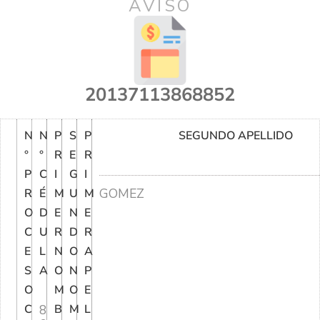
AVISO
20137113868852
N
N
P
S
P
SEGUNDO APELLIDO
°
°
R
E
R
P
C
I
G
I
GOMEZ
R
É
M
U
M
O
D
E
N
E
C
U
R
D
R
E
L
N
O
A
S
A
O
N
P
O
M
O
E
C
8
B
M
L