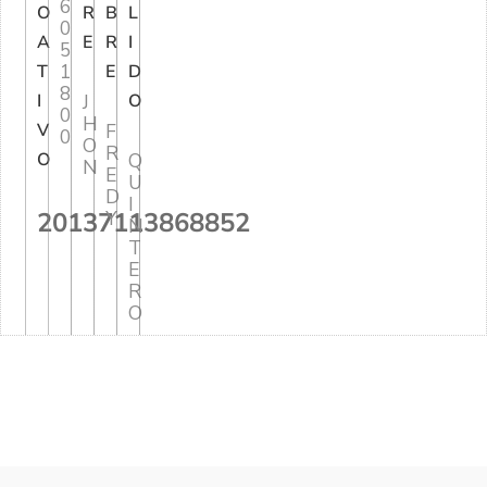
6
O
R
B
L
0
A
E
R
I
5
1
T
E
D
8
I
J
O
0
H
V
F
0
O
R
O
Q
N
E
U
D
I
20137113868852
Y
N
T
E
R
O