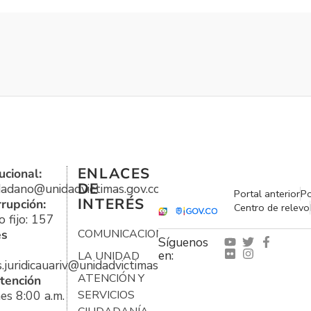
ENLACES
ucional:
DE
udadano@unidadvictimas.gov.co
Portal anterior
Po
INTERÉS
rrupción:
Centro de relevo
 fijo: 157
es
COMUNICACIONES
Síguenos
en:
LA UNIDAD
s.juridicauariv@unidadvictimas.gov.co
ATENCIÓN Y
tención
es 8:00 a.m.
SERVICIOS