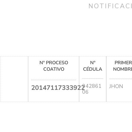
NOTIFICAC
N° PROCESO
N°
PRIME
COATIVO
CÉDULA
NOMBR
942861
JHON
20147117333922
06