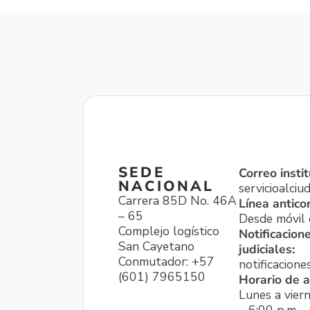
SEDE
Correo instit
NACIONAL
servicioalci
Carrera 85D No. 46A
Línea antico
– 65
Desde móvil o
Complejo logístico
Notificacion
San Cayetano
judiciales:
Conmutador: +57
notificacione
(601) 7965150
Horario de a
Lunes a viern
– 6:00 p.m.