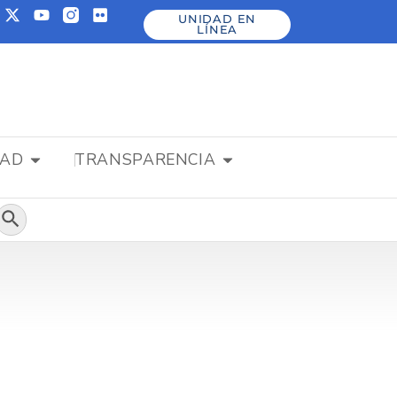
UNIDAD EN
LÍNEA
DAD
TRANSPARENCIA
Botón de búsqueda