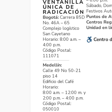
VENTANILLA
Sábado, Dom
ÚNICA DE
Festivos Aut
RADICACIÓN
Puntos de A
Bogotá:
Carrera 85D
Centros Reg
No. 46A – 65
Unidad en l
Complejo logístico
San Cayetano
Horario: 8:00 a.m. –
Centro d
4:00 p.m.
Código Postal:
111071
Medellín:
Calle 49 No 50-21
piso 14
Edificio del Café
Horario:
8:00 a.m. – 12:00 m. y
2:00 p.m. – 4:00 p.m.
Código Postal:
050010