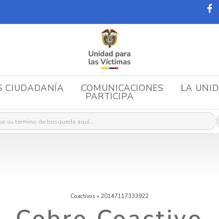
S CIUDADANÍA
COMUNICACIONES
LA UNI
PARTICIPA
r:
Coactivos
»
20147117333922
Cobro Coactivo