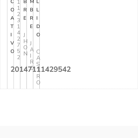
C
1
B
M
L
1
O
R
B
L
2
A
E
R
I
3
1
T
E
D
4
I
J
O
2
H
V
J
7
O
A
5
O
C
N
I
2
A
R
S
20147111429542
O
T
R
O