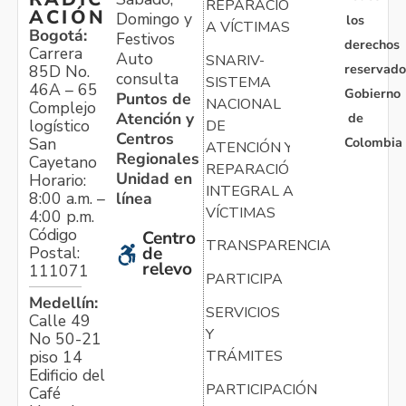
REPARACIÓN
ACIÓN
Domingo y
los
A VÍCTIMAS
Bogotá:
Festivos
derechos
Carrera
Auto
SNARIV-
reservado
85D No.
consulta
SISTEMA
46A – 65
Gobierno
Puntos de
NACIONAL
Complejo
Atención y
de
logístico
DE
Centros
Colombia
San
ATENCIÓN Y
Regionales
Cayetano
REPARACIÓN
Unidad en
Horario:
INTEGRAL A
línea
8:00 a.m. –
VÍCTIMAS
4:00 p.m.
Código
Centro
TRANSPARENCIA
Postal:
de
relevo
111071
PARTICIPA
Medellín:
SERVICIOS
Calle 49
Y
No 50-21
TRÁMITES
piso 14
Edificio del
PARTICIPACIÓN
Café