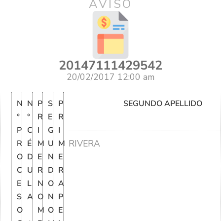
AVISO
20147111429542
20/02/2017 12:00 am
N
N
P
S
P
SEGUNDO APELLIDO
°
°
R
E
R
P
C
I
G
I
RIVERA
R
É
M
U
M
O
D
E
N
E
C
U
R
D
R
E
L
N
O
A
S
A
O
N
P
O
M
O
E