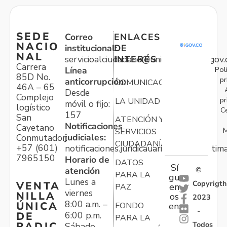
SEDE
Correo
ENLACES
NACIO
institucional:
DE
NAL
servicioalciudadano@unidadvictimas.gov.
INTERÉS
Carrera
Pol
Línea
85D No.
pr
anticorrupción:
COMUNICACIONES
46A – 65
Desde
Complejo
pr
LA UNIDAD
móvil o fijo:
logístico
C
157
San
ATENCIÓN Y
Notificaciones
Cayetano
M
SERVICIOS
judiciales:
Conmutador:
CIUDADANÍA
+57 (601)
notificaciones.juridicauariv@unidadvictim
7965150
Horario de
DATOS
Sí
atención
©
PARA LA
gu
Lunes a
Copyrigth
VENTA
en
PAZ
viernes
NILLA
os
2023
8:00 a.m. –
ÚNICA
FONDO
en:
-
6:00 p.m.
DE
PARA LA
Todos
RADIC
Sábado,