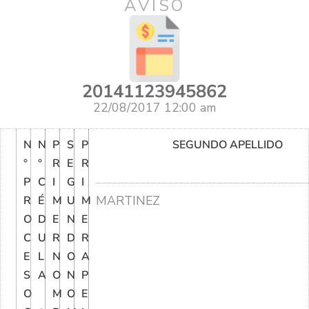
AVISO
20141123945862
22/08/2017 12:00 am
N
N
P
S
P
SEGUNDO APELLIDO
°
°
R
E
R
P
C
I
G
I
MARTINEZ
R
É
M
U
M
O
D
E
N
E
C
U
R
D
R
E
L
N
O
A
S
A
O
N
P
O
M
O
E