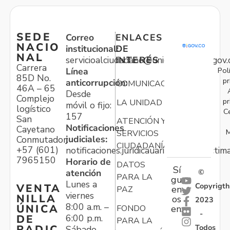
SEDE
Correo
ENLACES
NACIO
institucional:
DE
NAL
servicioalciudadano@unidadvictimas.gov.
INTERÉS
Carrera
Pol
Línea
85D No.
pr
anticorrupción:
COMUNICACIONES
46A – 65
Desde
Complejo
pr
LA UNIDAD
móvil o fijo:
logístico
C
157
San
ATENCIÓN Y
Notificaciones
Cayetano
M
SERVICIOS
judiciales:
Conmutador:
CIUDADANÍA
+57 (601)
notificaciones.juridicauariv@unidadvictim
7965150
Horario de
DATOS
Sí
atención
©
PARA LA
gu
Lunes a
Copyrigth
VENTA
en
PAZ
viernes
NILLA
os
2023
8:00 a.m. –
ÚNICA
FONDO
en:
-
6:00 p.m.
DE
PARA LA
Todos
RADIC
Sábado,