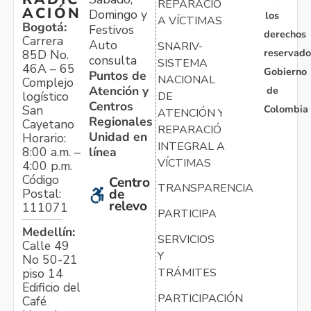
REPARACIÓN
ACIÓN
Domingo y
los
A VÍCTIMAS
Bogotá:
Festivos
derechos
Carrera
Auto
SNARIV-
reservado
85D No.
consulta
SISTEMA
46A – 65
Gobierno
Puntos de
NACIONAL
Complejo
Atención y
de
logístico
DE
Centros
Colombia
San
ATENCIÓN Y
Regionales
Cayetano
REPARACIÓN
Unidad en
Horario:
INTEGRAL A
línea
8:00 a.m. –
VÍCTIMAS
4:00 p.m.
Código
Centro
TRANSPARENCIA
Postal:
de
relevo
111071
PARTICIPA
Medellín:
SERVICIOS
Calle 49
Y
No 50-21
TRÁMITES
piso 14
Edificio del
PARTICIPACIÓN
Café