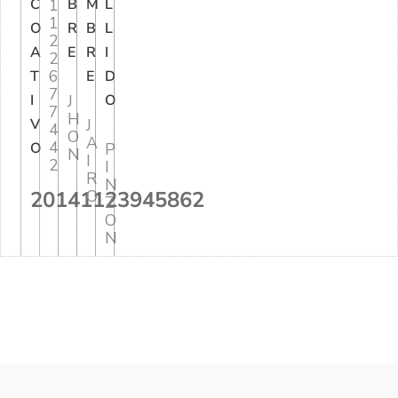
C
1
B
M
L
1
O
R
B
L
2
A
E
R
I
2
6
T
E
D
7
I
J
O
7
H
V
J
4
O
A
4
O
P
N
I
2
I
R
N
20141123945862
O
Z
O
N