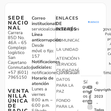
SEDE
Correo
ENLACES
NACIO
institucional:
DE
NAL
servicioalciudadano@unidadvictimas.gov.
INTERÉS
Carrera
Pol
Línea
85D No.
pr
anticorrupción:
COMUNICACIONES
46A – 65
Desde
Complejo
pr
LA UNIDAD
móvil o fijo:
logístico
C
157
San
ATENCIÓN Y
Notificaciones
Cayetano
M
SERVICIOS
judiciales:
Conmutador:
CIUDADANÍA
+57 (601)
notificaciones.juridicauariv@unidadvictim
7965150
Horario de
DATOS
Sí
atención
©
PARA LA
gu
Lunes a
Copyrigth
VENTA
en
PAZ
viernes
NILLA
os
2023
8:00 a.m. –
ÚNICA
FONDO
en:
-
6:00 p.m.
DE
PARA LA
Todos
RADIC
Sábado,