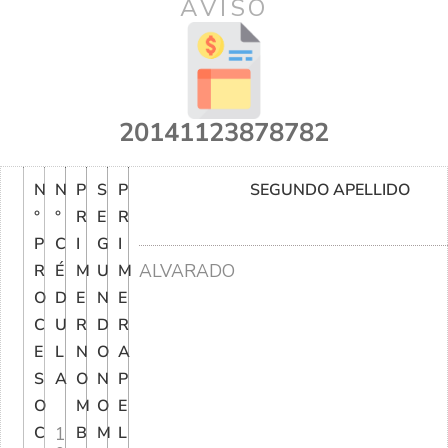
AVISO
20141123878782
N
N
P
S
P
SEGUNDO APELLIDO
°
°
R
E
R
P
C
I
G
I
ALVARADO
R
É
M
U
M
O
D
E
N
E
C
U
R
D
R
E
L
N
O
A
S
A
O
N
P
O
M
O
E
C
1
B
M
L