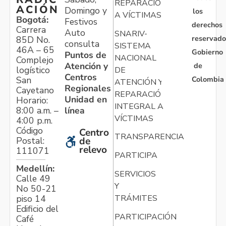
REPARACIÓN
ACIÓN
Domingo y
los
A VÍCTIMAS
Bogotá:
Festivos
derechos
Carrera
Auto
SNARIV-
reservado
85D No.
consulta
SISTEMA
46A – 65
Gobierno
Puntos de
NACIONAL
Complejo
Atención y
de
logístico
DE
Centros
Colombia
San
ATENCIÓN Y
Regionales
Cayetano
REPARACIÓN
Unidad en
Horario:
INTEGRAL A
línea
8:00 a.m. –
VÍCTIMAS
4:00 p.m.
Código
Centro
TRANSPARENCIA
Postal:
de
relevo
111071
PARTICIPA
Medellín:
SERVICIOS
Calle 49
Y
No 50-21
TRÁMITES
piso 14
Edificio del
PARTICIPACIÓN
Café