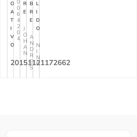
0
O
R
B
L
0
A
E
R
I
6
4
T
E
D
2
I
J
O
0
O
V
A
4
H
N
O
N
A
D
I
N
R
N
20151121172662
E
O
S