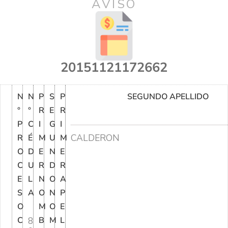
AVISO
20151121172662
N
N
P
S
P
SEGUNDO APELLIDO
°
°
R
E
R
P
C
I
G
I
CALDERON
R
É
M
U
M
O
D
E
N
E
C
U
R
D
R
E
L
N
O
A
S
A
O
N
P
O
M
O
E
C
8
B
M
L