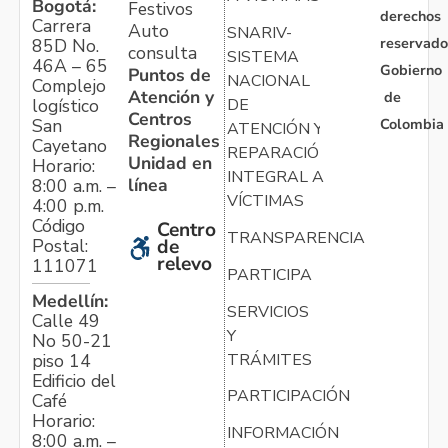
Bogotá:
Festivos
derechos
Carrera
Auto
SNARIV-
reservado
85D No.
consulta
SISTEMA
46A – 65
Gobierno
Puntos de
NACIONAL
Complejo
Atención y
de
logístico
DE
Centros
Colombia
San
ATENCIÓN Y
Regionales
Cayetano
REPARACIÓN
Unidad en
Horario:
INTEGRAL A
línea
8:00 a.m. –
VÍCTIMAS
4:00 p.m.
Código
Centro
TRANSPARENCIA
Postal:
de
relevo
111071
PARTICIPA
Medellín:
SERVICIOS
Calle 49
Y
No 50-21
TRÁMITES
piso 14
Edificio del
PARTICIPACIÓN
Café
Horario:
INFORMACIÓN
8:00 a.m. –