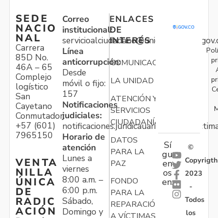
SEDE
Correo
ENLACES
NACIO
institucional:
DE
NAL
servicioalciudadano@unidadvictimas.gov.
INTERÉS
Carrera
Pol
Línea
85D No.
pr
anticorrupción:
COMUNICACIONES
46A – 65
Desde
Complejo
pr
LA UNIDAD
móvil o fijo:
logístico
C
157
San
ATENCIÓN Y
Notificaciones
Cayetano
M
SERVICIOS
judiciales:
Conmutador:
CIUDADANÍA
+57 (601)
notificaciones.juridicauariv@unidadvictim
7965150
Horario de
DATOS
Sí
atención
©
PARA LA
gu
Lunes a
Copyrigth
VENTA
en
PAZ
viernes
NILLA
os
2023
8:00 a.m. –
ÚNICA
FONDO
en:
-
6:00 p.m.
DE
PARA LA
Todos
RADIC
Sábado,
REPARACIÓN
ACIÓN
Domingo y
los
A VÍCTIMAS