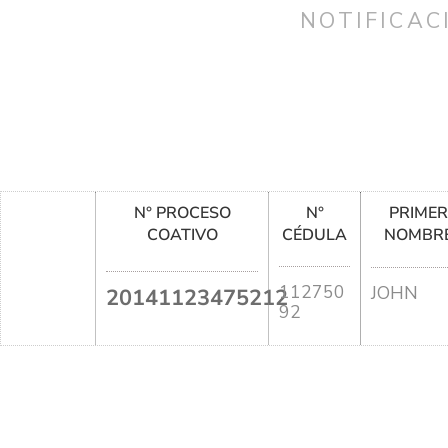
NOTIFICAC
N° PROCESO
N°
PRIME
COATIVO
CÉDULA
NOMBR
112750
JOHN
20141123475212
92