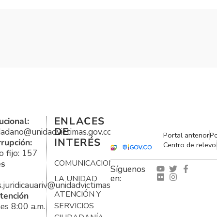
ENLACES
ucional:
DE
udadano@unidadvictimas.gov.co
Portal anterior
Po
INTERÉS
rrupción:
Centro de relevo
 fijo: 157
es
COMUNICACIONES
Síguenos
en:
LA UNIDAD
s.juridicauariv@unidadvictimas.gov.co
ATENCIÓN Y
tención
es 8:00 a.m.
SERVICIOS