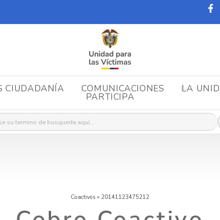
S CIUDADANÍA
COMUNICACIONES
LA UNI
PARTICIPA
r:
Coactivos
»
20141123475212
Cobro Coactivo