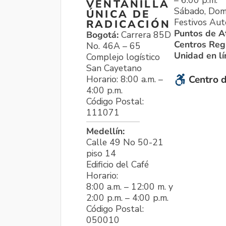
VENTANILLA
Sábado, Dom
ÚNICA DE
Festivos Aut
RADICACIÓN
Puntos de A
Bogotá:
Carrera 85D
Centros Reg
No. 46A – 65
Unidad en l
Complejo logístico
San Cayetano
Horario: 8:00 a.m. –
Centro d
4:00 p.m.
Código Postal:
111071
Medellín:
Calle 49 No 50-21
piso 14
Edificio del Café
Horario:
8:00 a.m. – 12:00 m. y
2:00 p.m. – 4:00 p.m.
Código Postal:
050010