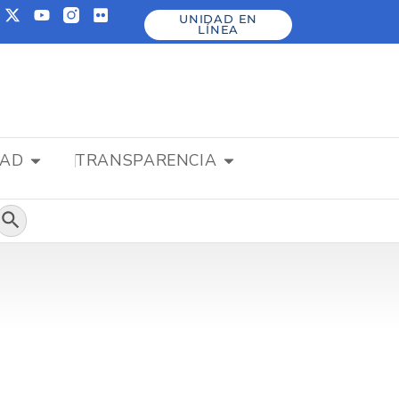
UNIDAD EN
LÍNEA
DAD
TRANSPARENCIA
Botón de búsqueda