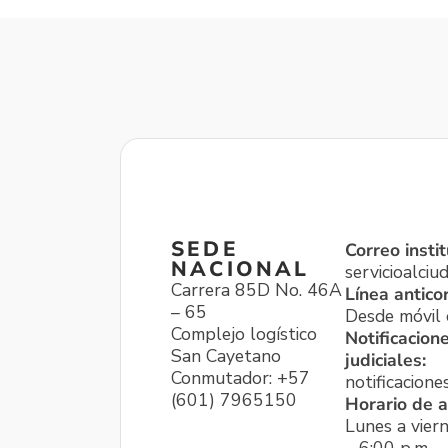
SEDE
Correo instit
NACIONAL
servicioalci
Carrera 85D No. 46A
Línea antico
– 65
Desde móvil o
Complejo logístico
Notificacion
San Cayetano
judiciales:
Conmutador: +57
notificacione
(601) 7965150
Horario de a
Lunes a viern
– 6:00 p.m.