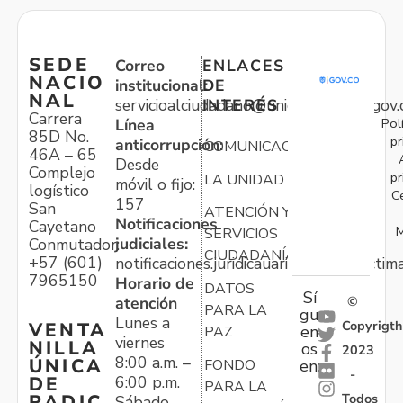
SEDE
Correo
ENLACES
NACIO
institucional:
DE
NAL
servicioalciudadano@unidadvictimas.gov.
INTERÉS
Carrera
Pol
Línea
85D No.
pr
anticorrupción:
COMUNICACIONES
46A – 65
Desde
Complejo
pr
LA UNIDAD
móvil o fijo:
logístico
C
157
San
ATENCIÓN Y
Notificaciones
Cayetano
M
SERVICIOS
judiciales:
Conmutador:
CIUDADANÍA
+57 (601)
notificaciones.juridicauariv@unidadvictim
7965150
Horario de
DATOS
Sí
atención
©
PARA LA
gu
Lunes a
Copyrigth
VENTA
en
PAZ
viernes
NILLA
os
2023
8:00 a.m. –
ÚNICA
FONDO
en:
-
6:00 p.m.
DE
PARA LA
Todos
RADIC
Sábado,