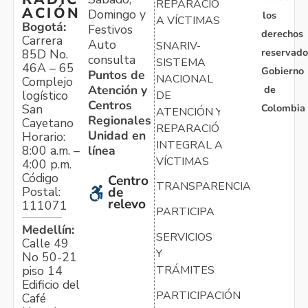
REPARACIÓN
ACIÓN
Domingo y
los
A VÍCTIMAS
Bogotá:
Festivos
derechos
Carrera
Auto
SNARIV-
reservado
85D No.
consulta
SISTEMA
46A – 65
Gobierno
Puntos de
NACIONAL
Complejo
Atención y
de
logístico
DE
Centros
Colombia
San
ATENCIÓN Y
Regionales
Cayetano
REPARACIÓN
Unidad en
Horario:
INTEGRAL A
línea
8:00 a.m. –
VÍCTIMAS
4:00 p.m.
Código
Centro
TRANSPARENCIA
Postal:
de
relevo
111071
PARTICIPA
Medellín:
SERVICIOS
Calle 49
Y
No 50-21
TRÁMITES
piso 14
Edificio del
PARTICIPACIÓN
Café