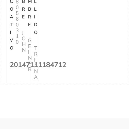
C
8
B
M
L
0
O
R
B
L
5
A
E
R
I
6
0
T
E
D
3
I
J
O
1
O
V
G
0
H
E
O
T
N
I
R
N
I
20147111184712
E
A
R
N
A