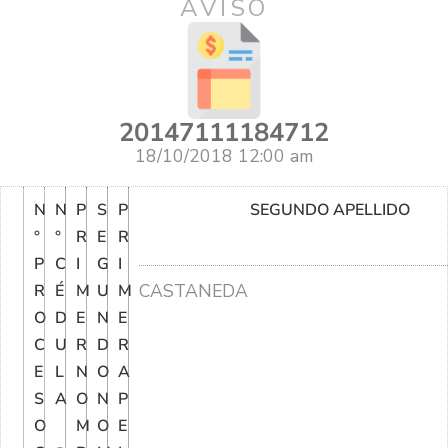
AVISO
20147111184712
18/10/2018 12:00 am
N
N
P
S
P
SEGUNDO APELLIDO
°
°
R
E
R
P
C
I
G
I
CASTANEDA
R
É
M
U
M
O
D
E
N
E
C
U
R
D
R
E
L
N
O
A
S
A
O
N
P
O
M
O
E