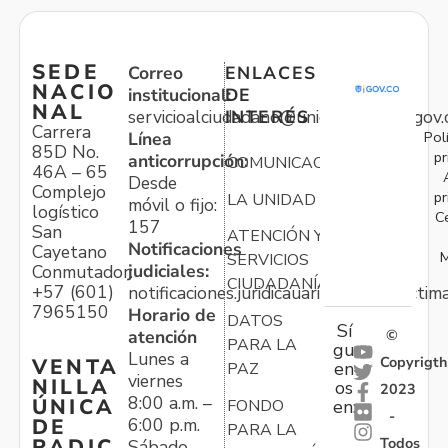
SEDE
Correo
ENLACES
NACIO
institucional:
DE
NAL
servicioalciudadano@unidadvictimas.gov.
INTERÉS
Carrera
Pol
Línea
85D No.
pr
anticorrupción:
COMUNICACIONES
46A – 65
Desde
Complejo
pr
LA UNIDAD
móvil o fijo:
logístico
C
157
San
ATENCIÓN Y
Notificaciones
Cayetano
M
SERVICIOS
judiciales:
Conmutador:
CIUDADANÍA
+57 (601)
notificaciones.juridicauariv@unidadvictim
7965150
Horario de
DATOS
Sí
atención
©
PARA LA
gu
Lunes a
Copyrigth
VENTA
en
PAZ
viernes
NILLA
os
2023
8:00 a.m. –
ÚNICA
FONDO
en:
-
6:00 p.m.
DE
PARA LA
Todos
RADIC
Sábado,