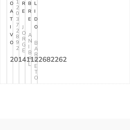
1
O
R
B
L
2
A
E
R
I
0
3
T
E
D
7
I
J
O
2
O
V
A
8
R
N
9
O
B
G
I
2
A
E
B
R
20141122682262
A
R
L
E
T
O