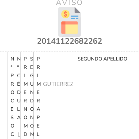
AVISO
20141122682262
N
N
P
S
P
SEGUNDO APELLIDO
°
°
R
E
R
P
C
I
G
I
GUTIERREZ
R
É
M
U
M
O
D
E
N
E
C
U
R
D
R
E
L
N
O
A
S
A
O
N
P
O
M
O
E
C
1
B
M
L