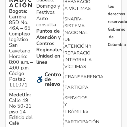
REPARACIÓN
ACIÓN
Domingo y
los
A VÍCTIMAS
Bogotá:
Festivos
derechos
Carrera
Auto
SNARIV-
reservado
85D No.
consulta
SISTEMA
46A – 65
Gobierno
Puntos de
NACIONAL
Complejo
Atención y
de
logístico
DE
Centros
Colombia
San
ATENCIÓN Y
Regionales
Cayetano
REPARACIÓN
Unidad en
Horario:
INTEGRAL A
línea
8:00 a.m. –
VÍCTIMAS
4:00 p.m.
Código
Centro
TRANSPARENCIA
Postal:
de
relevo
111071
PARTICIPA
Medellín:
SERVICIOS
Calle 49
Y
No 50-21
TRÁMITES
piso 14
Edificio del
PARTICIPACIÓN
Café