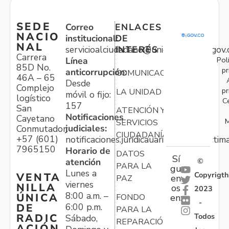
SEDE
Correo
ENLACES
NACIO
institucional:
DE
NAL
servicioalciudadano@unidadvictimas.gov.
INTERÉS
Carrera
Pol
Línea
85D No.
pr
anticorrupción:
COMUNICACIONES
46A – 65
Desde
Complejo
pr
LA UNIDAD
móvil o fijo:
logístico
C
157
San
ATENCIÓN Y
Notificaciones
Cayetano
M
SERVICIOS
judiciales:
Conmutador:
CIUDADANÍA
+57 (601)
notificaciones.juridicauariv@unidadvictim
7965150
Horario de
DATOS
Sí
atención
©
PARA LA
gu
Lunes a
Copyrigth
VENTA
en
PAZ
viernes
NILLA
os
2023
8:00 a.m. –
ÚNICA
FONDO
en:
-
6:00 p.m.
DE
PARA LA
Todos
RADIC
Sábado,
REPARACIÓN
ACIÓN