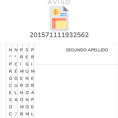
AVISO
201571111932562
N
N
P
S
P
SEGUNDO APELLIDO
°
°
R
E
R
P
C
I
G
I
R
É
M
U
M
O
D
E
N
E
C
U
R
D
R
E
L
N
O
A
S
A
O
N
P
O
M
O
E
C
7
B
M
L