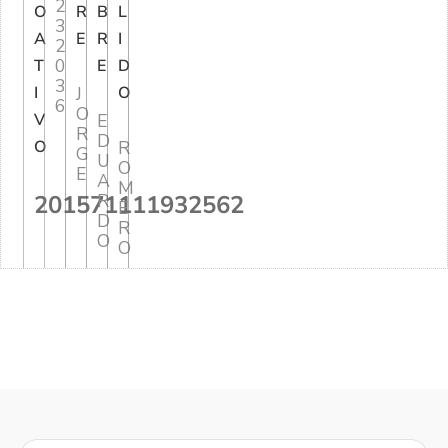
2
O
R
B
L
3
A
E
R
I
2
0
T
E
D
3
I
J
O
6
O
V
E
R
D
O
R
G
U
O
E
A
M
201571111932562
R
E
D
R
O
O