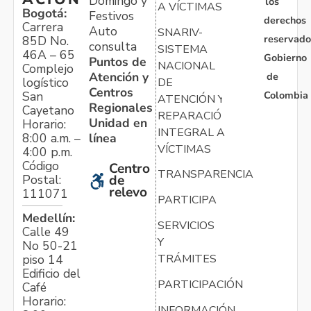
Domingo y
los
A VÍCTIMAS
Bogotá:
Festivos
derechos
Carrera
Auto
SNARIV-
reservado
85D No.
consulta
SISTEMA
46A – 65
Gobierno
Puntos de
NACIONAL
Complejo
Atención y
de
logístico
DE
Centros
Colombia
San
ATENCIÓN Y
Regionales
Cayetano
REPARACIÓN
Unidad en
Horario:
INTEGRAL A
línea
8:00 a.m. –
VÍCTIMAS
4:00 p.m.
Código
Centro
TRANSPARENCIA
Postal:
de
relevo
111071
PARTICIPA
Medellín:
SERVICIOS
Calle 49
Y
No 50-21
TRÁMITES
piso 14
Edificio del
PARTICIPACIÓN
Café
Horario:
INFORMACIÓN