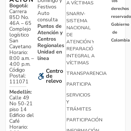
Domingo y
los
A VÍCTIMAS
Bogotá:
Festivos
derechos
Carrera
Auto
SNARIV-
reservado
85D No.
consulta
SISTEMA
46A – 65
Gobierno
Puntos de
NACIONAL
Complejo
Atención y
de
logístico
DE
Centros
Colombia
San
ATENCIÓN Y
Regionales
Cayetano
REPARACIÓN
Unidad en
Horario:
INTEGRAL A
línea
8:00 a.m. –
VÍCTIMAS
4:00 p.m.
Código
Centro
TRANSPARENCIA
Postal:
de
relevo
111071
PARTICIPA
Medellín:
SERVICIOS
Calle 49
Y
No 50-21
TRÁMITES
piso 14
Edificio del
PARTICIPACIÓN
Café
Horario:
INFORMACIÓN