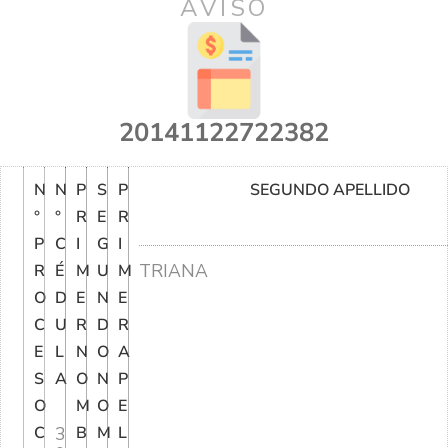
AVISO
20141122722382
N
N
P
S
P
SEGUNDO APELLIDO
°
°
R
E
R
P
C
I
G
I
TRIANA
R
É
M
U
M
O
D
E
N
E
C
U
R
D
R
E
L
N
O
A
S
A
O
N
P
O
M
O
E
C
3
B
M
L