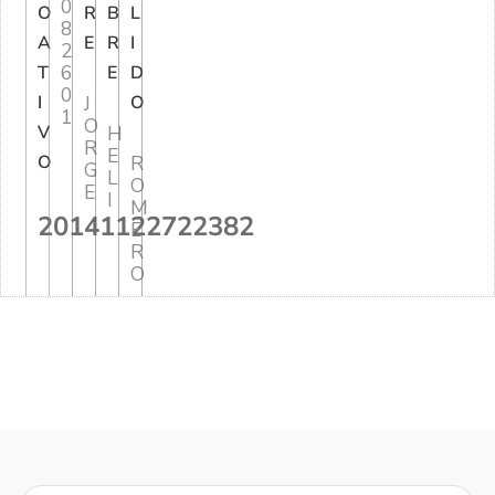
0
O
R
B
L
8
A
E
R
I
2
6
T
E
D
0
I
J
O
1
O
V
H
R
E
O
R
G
L
O
E
I
M
20141122722382
E
R
O