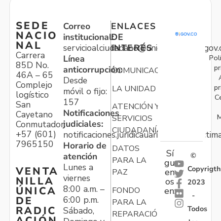
SEDE
Correo
ENLACES
NACIO
institucional:
DE
NAL
servicioalciudadano@unidadvictimas.gov.
INTERÉS
Carrera
Pol
Línea
85D No.
pr
anticorrupción:
COMUNICACIONES
46A – 65
Desde
Complejo
pr
LA UNIDAD
móvil o fijo:
logístico
C
157
San
ATENCIÓN Y
Notificaciones
Cayetano
M
SERVICIOS
judiciales:
Conmutador:
CIUDADANÍA
+57 (601)
notificaciones.juridicauariv@unidadvictim
7965150
Horario de
DATOS
Sí
atención
©
PARA LA
gu
Lunes a
Copyrigth
VENTA
en
PAZ
viernes
NILLA
os
2023
8:00 a.m. –
ÚNICA
FONDO
en:
-
6:00 p.m.
DE
PARA LA
Todos
RADIC
Sábado,
REPARACIÓN
ACIÓN