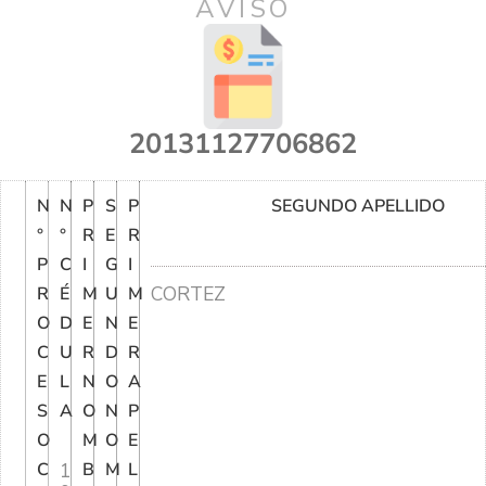
AVISO
20131127706862
N
N
P
S
P
SEGUNDO APELLIDO
°
°
R
E
R
P
C
I
G
I
CORTEZ
R
É
M
U
M
O
D
E
N
E
C
U
R
D
R
E
L
N
O
A
S
A
O
N
P
O
M
O
E
C
1
B
M
L