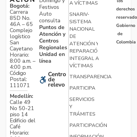
Domingo y
los
A VÍCTIMAS
Bogotá:
Festivos
derechos
Carrera
Auto
SNARIV-
reservado
85D No.
consulta
SISTEMA
46A – 65
Gobierno
Puntos de
NACIONAL
Complejo
Atención y
de
logístico
DE
Centros
Colombia
San
ATENCIÓN Y
Regionales
Cayetano
REPARACIÓN
Unidad en
Horario:
INTEGRAL A
línea
8:00 a.m. –
VÍCTIMAS
4:00 p.m.
Código
Centro
TRANSPARENCIA
Postal:
de
relevo
111071
PARTICIPA
Medellín:
SERVICIOS
Calle 49
Y
No 50-21
TRÁMITES
piso 14
Edificio del
PARTICIPACIÓN
Café
Horario:
INFORMACIÓN