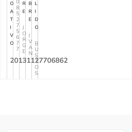
0
O
R
B
L
8
A
E
R
I
5
2
T
E
D
7
I
J
O
5
O
V
I
6
R
V
7
O
B
G
A
7
U
E
N
S
20131127706862
T
O
S