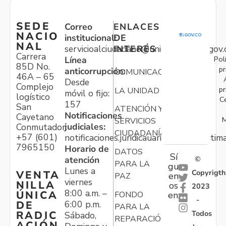
SEDE
Correo
ENLACES
NACIO
institucional:
DE
NAL
servicioalciudadano@unidadvictimas.gov.
INTERÉS
Carrera
Pol
Línea
85D No.
pr
anticorrupción:
COMUNICACIONES
46A – 65
Desde
Complejo
pr
LA UNIDAD
móvil o fijo:
logístico
C
157
San
ATENCIÓN Y
Notificaciones
Cayetano
M
SERVICIOS
judiciales:
Conmutador:
CIUDADANÍA
+57 (601)
notificaciones.juridicauariv@unidadvictim
7965150
Horario de
DATOS
Sí
atención
©
PARA LA
gu
Lunes a
Copyrigth
VENTA
en
PAZ
viernes
NILLA
os
2023
8:00 a.m. –
ÚNICA
FONDO
en:
-
6:00 p.m.
DE
PARA LA
Todos
RADIC
Sábado,
REPARACIÓN
ACIÓN