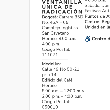
VENTANILLA
Sábado, Dom
ÚNICA DE
Festivos Aut
RADICACIÓN
Puntos de A
Bogotá:
Carrera 85D
Centros Reg
No. 46A – 65
Unidad en l
Complejo logístico
San Cayetano
Horario: 8:00 a.m. –
Centro d
4:00 p.m.
Código Postal:
111071
Medellín:
Calle 49 No 50-21
piso 14
Edificio del Café
Horario:
8:00 a.m. – 12:00 m. y
2:00 p.m. – 4:00 p.m.
Código Postal:
050010