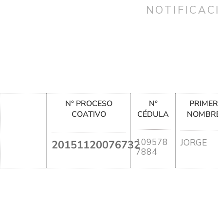
NOTIFICAC
N° PROCESO
N°
PRIME
COATIVO
CÉDULA
NOMBR
109578
JORGE
20151120076732
7884