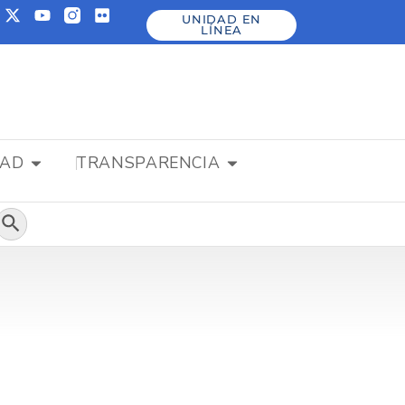
UNIDAD EN
LÍNEA
DAD
TRANSPARENCIA
Botón de búsqueda