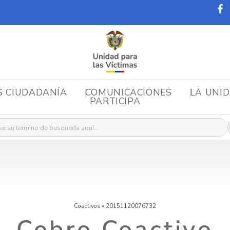
S CIUDADANÍA
COMUNICACIONES
LA UNI
PARTICIPA
r:
Coactivos
»
20151120076732
Cobro Coactivo