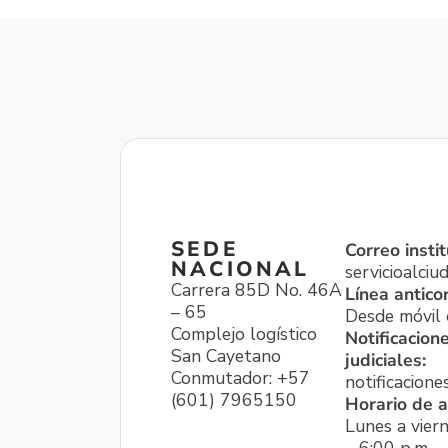
SEDE
Correo instit
NACIONAL
servicioalci
Carrera 85D No. 46A
Línea antico
– 65
Desde móvil o
Complejo logístico
Notificacion
San Cayetano
judiciales:
Conmutador: +57
notificacione
(601) 7965150
Horario de a
Lunes a viern
– 6:00 p.m.