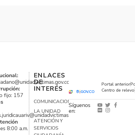
ENLACES
ucional:
DE
udadano@unidadvictimas.gov.co
Portal anterior
Po
INTERÉS
rrupción:
Centro de relevo
 fijo: 157
es
COMUNICACIONES
Síguenos
en:
LA UNIDAD
s.juridicauariv@unidadvictimas.gov.co
ATENCIÓN Y
tención
es 8:00 a.m.
SERVICIOS