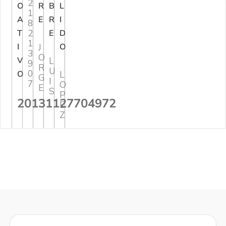
2
O
R
B
L
1
A
E
R
I
8
2
T
E
D
1
I
J
O
3
O
V
L
9
R
U
0
O
L
G
I
7
O
E
S
P
20131127704972
E
Z