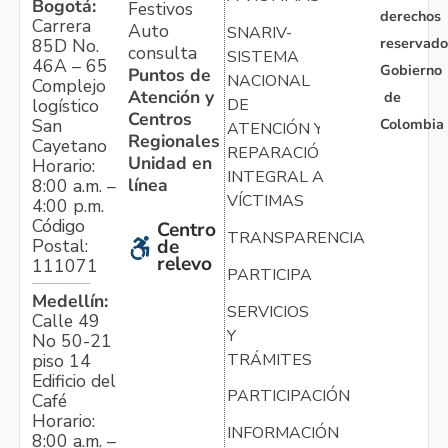
Bogotá:
Festivos
derechos
Carrera
Auto
SNARIV-
reservado
85D No.
consulta
SISTEMA
46A – 65
Gobierno
Puntos de
NACIONAL
Complejo
Atención y
de
logístico
DE
Centros
Colombia
San
ATENCIÓN Y
Regionales
Cayetano
REPARACIÓN
Unidad en
Horario:
INTEGRAL A
línea
8:00 a.m. –
VÍCTIMAS
4:00 p.m.
Código
Centro
TRANSPARENCIA
Postal:
de
relevo
111071
PARTICIPA
Medellín:
SERVICIOS
Calle 49
Y
No 50-21
TRÁMITES
piso 14
Edificio del
PARTICIPACIÓN
Café
Horario:
INFORMACIÓN
8:00 a.m. –