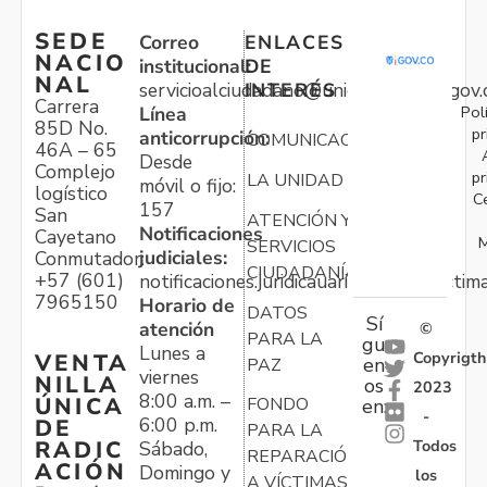
SEDE
Correo
ENLACES
NACIO
institucional:
DE
NAL
servicioalciudadano@unidadvictimas.gov.
INTERÉS
Carrera
Pol
Línea
85D No.
pr
anticorrupción:
COMUNICACIONES
46A – 65
Desde
Complejo
pr
LA UNIDAD
móvil o fijo:
logístico
C
157
San
ATENCIÓN Y
Notificaciones
Cayetano
M
SERVICIOS
judiciales:
Conmutador:
CIUDADANÍA
+57 (601)
notificaciones.juridicauariv@unidadvictim
7965150
Horario de
DATOS
Sí
atención
©
PARA LA
gu
Lunes a
Copyrigth
VENTA
en
PAZ
viernes
NILLA
os
2023
8:00 a.m. –
ÚNICA
FONDO
en:
-
6:00 p.m.
DE
PARA LA
Todos
RADIC
Sábado,
REPARACIÓN
ACIÓN
Domingo y
los
A VÍCTIMAS