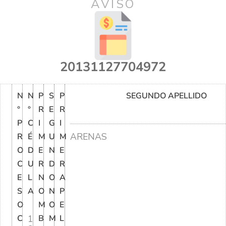
AVISO
20131127704972
N
N
P
S
P
SEGUNDO APELLIDO
°
°
R
E
R
P
C
I
G
I
ARENAS
R
É
M
U
M
O
D
E
N
E
C
U
R
D
R
E
L
N
O
A
S
A
O
N
P
O
M
O
E
C
1
B
M
L