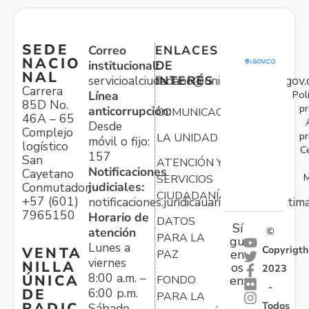
SEDE
Correo
ENLACES
NACIO
institucional:
DE
NAL
servicioalciudadano@unidadvictimas.gov.
INTERÉS
Carrera
Pol
Línea
85D No.
pr
anticorrupción:
COMUNICACIONES
46A – 65
Desde
Complejo
pr
LA UNIDAD
móvil o fijo:
logístico
C
157
San
ATENCIÓN Y
Notificaciones
Cayetano
M
SERVICIOS
judiciales:
Conmutador:
CIUDADANÍA
+57 (601)
notificaciones.juridicauariv@unidadvictim
7965150
Horario de
DATOS
Sí
atención
©
PARA LA
gu
Lunes a
Copyrigth
VENTA
en
PAZ
viernes
NILLA
os
2023
8:00 a.m. –
ÚNICA
FONDO
en:
-
6:00 p.m.
DE
PARA LA
Todos
RADIC
Sábado,