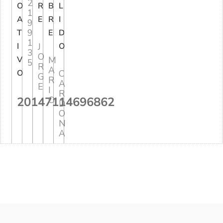
2
O
R
B
L
1
A
E
R
I
9
9
T
E
D
1
I
J
O
3
O
V
M
5
R
A
O
C
G
R
A
E
I
R
20147114696862
O
D
O
N
A