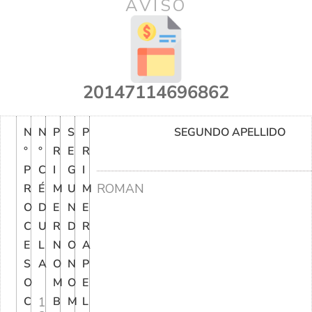
AVISO
20147114696862
N
N
P
S
P
SEGUNDO APELLIDO
°
°
R
E
R
P
C
I
G
I
ROMAN
R
É
M
U
M
O
D
E
N
E
C
U
R
D
R
E
L
N
O
A
S
A
O
N
P
O
M
O
E
C
1
B
M
L