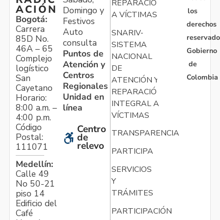
REPARACIÓN
ACIÓN
Domingo y
los
A VÍCTIMAS
Bogotá:
Festivos
derechos
Carrera
Auto
SNARIV-
reservado
85D No.
consulta
SISTEMA
46A – 65
Gobierno
Puntos de
NACIONAL
Complejo
Atención y
de
logístico
DE
Centros
Colombia
San
ATENCIÓN Y
Regionales
Cayetano
REPARACIÓN
Unidad en
Horario:
INTEGRAL A
línea
8:00 a.m. –
VÍCTIMAS
4:00 p.m.
Código
Centro
TRANSPARENCIA
Postal:
de
relevo
111071
PARTICIPA
Medellín:
SERVICIOS
Calle 49
Y
No 50-21
TRÁMITES
piso 14
Edificio del
PARTICIPACIÓN
Café