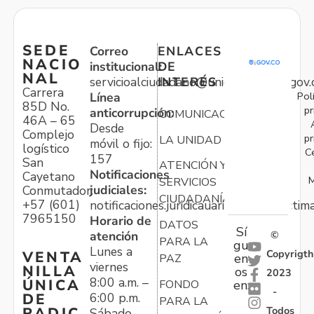
SEDE
Correo
ENLACES
NACIO
institucional:
DE
NAL
servicioalciudadano@unidadvictimas.gov.
INTERÉS
Carrera
Pol
Línea
85D No.
pr
anticorrupción:
COMUNICACIONES
46A – 65
Desde
Complejo
pr
LA UNIDAD
móvil o fijo:
logístico
C
157
San
ATENCIÓN Y
Notificaciones
Cayetano
M
SERVICIOS
judiciales:
Conmutador:
CIUDADANÍA
+57 (601)
notificaciones.juridicauariv@unidadvictim
7965150
Horario de
DATOS
Sí
atención
©
PARA LA
gu
Lunes a
Copyrigth
VENTA
en
PAZ
viernes
NILLA
os
2023
8:00 a.m. –
ÚNICA
FONDO
en:
-
6:00 p.m.
DE
PARA LA
Todos
RADIC
Sábado,