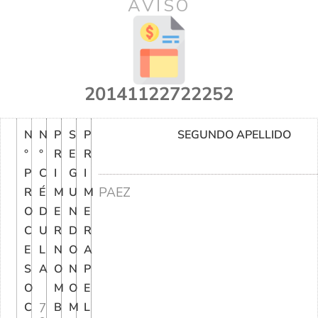
AVISO
20141122722252
N
N
P
S
P
SEGUNDO APELLIDO
°
°
R
E
R
P
C
I
G
I
PAEZ
R
É
M
U
M
O
D
E
N
E
C
U
R
D
R
E
L
N
O
A
S
A
O
N
P
O
M
O
E
C
7
B
M
L