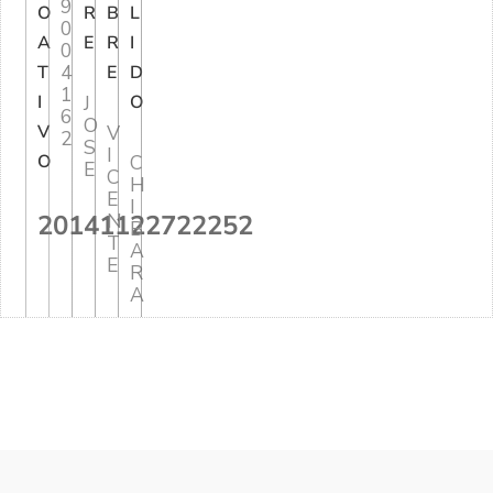
9
O
R
B
L
0
A
E
R
I
0
4
T
E
D
1
I
J
O
6
O
V
V
2
S
I
O
C
E
C
H
E
I
20141122722252
N
B
T
A
E
R
A