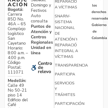
REPARACIÓN
ACIÓN
Domingo y
los
A VÍCTIMAS
Bogotá:
Festivos
derechos
Carrera
Auto
SNARIV-
reservado
85D No.
consulta
SISTEMA
46A – 65
Gobierno
Puntos de
NACIONAL
Complejo
Atención y
de
logístico
DE
Centros
Colombia
San
ATENCIÓN Y
Regionales
Cayetano
REPARACIÓN
Unidad en
Horario:
INTEGRAL A
línea
8:00 a.m. –
VÍCTIMAS
4:00 p.m.
Código
Centro
TRANSPARENCIA
Postal:
de
relevo
111071
PARTICIPA
Medellín:
SERVICIOS
Calle 49
Y
No 50-21
TRÁMITES
piso 14
Edificio del
PARTICIPACIÓN
Café