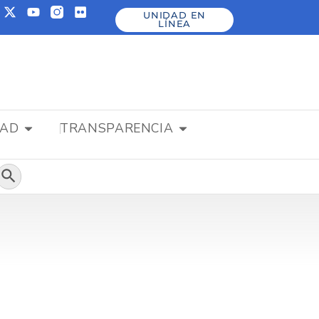
UNIDAD EN
LÍNEA
DAD
TRANSPARENCIA
Botón de búsqueda