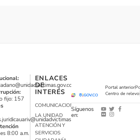
ENLACES
ucional:
DE
udadano@unidadvictimas.gov.co
Portal anterior
Po
INTERÉS
rrupción:
Centro de relevo
 fijo: 157
es
COMUNICACIONES
Síguenos
en:
LA UNIDAD
s.juridicauariv@unidadvictimas.gov.co
ATENCIÓN Y
tención
es 8:00 a.m.
SERVICIOS