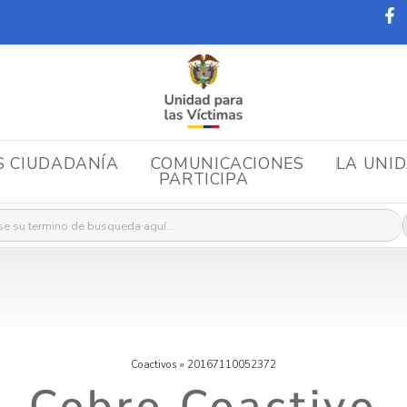
S CIUDADANÍA
COMUNICACIONES
LA UNI
PARTICIPA
r:
Coactivos
»
20167110052372
Cobro Coactivo