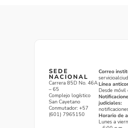
SEDE
Correo instit
NACIONAL
servicioalci
Carrera 85D No. 46A
Línea antico
– 65
Desde móvil o
Complejo logístico
Notificacion
San Cayetano
judiciales:
Conmutador: +57
notificacione
(601) 7965150
Horario de a
Lunes a viern
– 6:00 p.m.