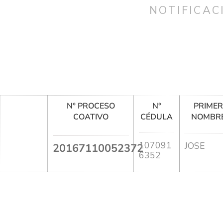
NOTIFICAC
N° PROCESO
N°
PRIME
COATIVO
CÉDULA
NOMBR
107091
JOSE
20167110052372
6352