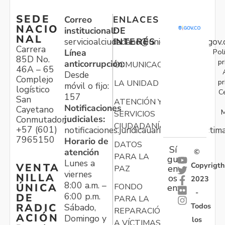
SEDE
Correo
ENLACES
NACIO
institucional:
DE
NAL
servicioalciudadano@unidadvictimas.gov.
INTERÉS
Carrera
Pol
Línea
85D No.
pr
anticorrupción:
COMUNICACIONES
46A – 65
Desde
Complejo
pr
LA UNIDAD
móvil o fijo:
logístico
C
157
San
ATENCIÓN Y
Notificaciones
Cayetano
M
SERVICIOS
judiciales:
Conmutador:
CIUDADANÍA
+57 (601)
notificaciones.juridicauariv@unidadvictim
7965150
Horario de
DATOS
Sí
atención
©
PARA LA
gu
Lunes a
Copyrigth
VENTA
en
PAZ
viernes
NILLA
os
2023
8:00 a.m. –
ÚNICA
FONDO
en:
-
6:00 p.m.
DE
PARA LA
Todos
RADIC
Sábado,
REPARACIÓN
ACIÓN
Domingo y
los
A VÍCTIMAS