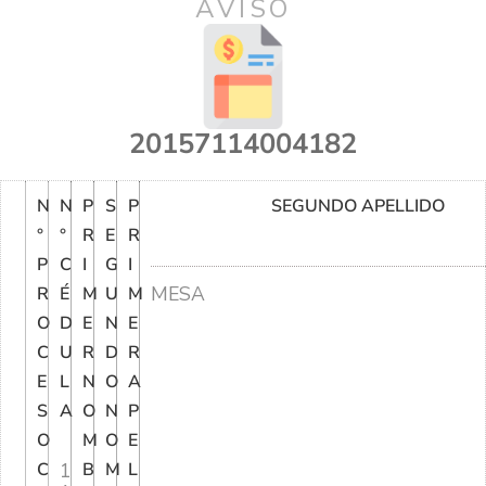
AVISO
20157114004182
N
N
P
S
P
SEGUNDO APELLIDO
°
°
R
E
R
P
C
I
G
I
MESA
R
É
M
U
M
O
D
E
N
E
C
U
R
D
R
E
L
N
O
A
S
A
O
N
P
O
M
O
E
C
1
B
M
L