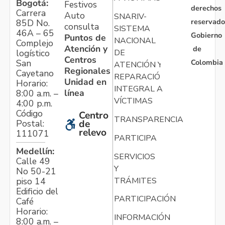
Bogotá:
Festivos
derechos
Carrera
Auto
SNARIV-
reservado
85D No.
consulta
SISTEMA
46A – 65
Gobierno
Puntos de
NACIONAL
Complejo
Atención y
de
logístico
DE
Centros
Colombia
San
ATENCIÓN Y
Regionales
Cayetano
REPARACIÓN
Unidad en
Horario:
INTEGRAL A
línea
8:00 a.m. –
VÍCTIMAS
4:00 p.m.
Código
Centro
TRANSPARENCIA
Postal:
de
relevo
111071
PARTICIPA
Medellín:
SERVICIOS
Calle 49
Y
No 50-21
TRÁMITES
piso 14
Edificio del
PARTICIPACIÓN
Café
Horario:
INFORMACIÓN
8:00 a.m. –