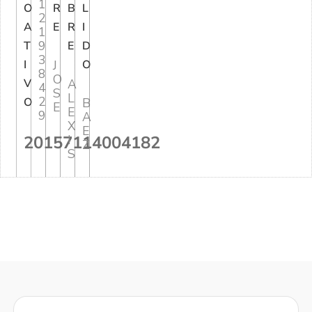
1
O
R
B
L
2
A
E
R
I
1
9
T
E
D
3
I
J
O
8
O
V
A
4
S
L
2
O
B
E
E
9
A
X
E
20157114004182
I
Z
S